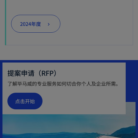
e
a
b
n
b
s
o
2024年度
i
p
n
e
a
n
n
s
e
i
提案申请（RFP）
w
n
t
a
了解毕马威的专业服务如何切合你个人及企业所需。
a
n
b
e
点击开始
w
t
a
b