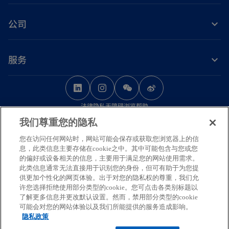
公司
服务
o
o
o
p
p
p
法律
隐私
无障碍浏览
帮助
e
e
e
我们尊重您的隐私
n
n
n
© 2026 毕马威华振会计师事务所（特殊普通合伙） — 中国合伙制会计师事务
s
s
s
您在访问任何网站时，网站可能会保存或获取您浏览器上的信
所，毕马威企业咨询（中国）有限公司 — 中国有限责任公司，毕马威会计师事
息，此类信息主要存储在cookie之中。其中可能包含与您或您
务所 — 澳门特别行政区合伙制事务所，及毕马威会计师事务所 — 香港特别行
i
i
i
的偏好或设备相关的信息，主要用于满足您的网站使用需求。
政区合伙制事务所，均是与毕马威国际有限公司（英国私营担保有限公司）相
n
n
n
此类信息通常无法直接用于识别您的身份，但可有助于为您提
关联的独立成员所全球组织中的成员。版权所有，不得转载。
供更加个性化的网页体验。出于对您的隐私权的尊重，我们允
a
a
a
毕马威的名称和标识均为毕马威全球组织中的独立成员所经许可后使用的商
许您选择拒绝使用部分类型的cookie。您可点击各类别标题以
n
n
n
标。
了解更多信息并更改默认设置。然而，禁用部分类型的cookie
可能会对您的网站体验以及我们所能提供的服务造成影响。
如需了解更多关于毕马威国际全球组织结构的详细信息，请访问
e
e
e
隐私政策
o
https://kpmg.com/governance
。
w
w
w