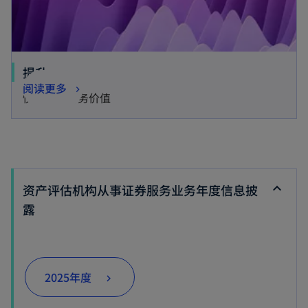
o
提升
o
阅读更多
p
快速释放财务价值
p
e
e
n
n
s
s
i
i
n
资产评估机构从事证券服务业务年度信息披
n
a
露
a
n
n
e
e
w
o
2025年度
w
t
p
t
a