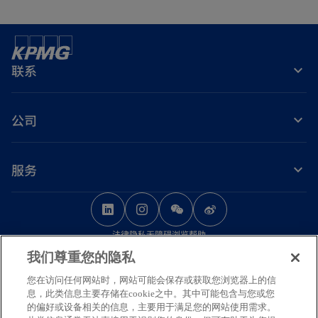
联系
公司
服务
o
o
o
p
p
p
法律
隐私
无障碍浏览
帮助
e
e
e
我们尊重您的隐私
n
n
n
© 2026 毕马威华振会计师事务所（特殊普通合伙） — 中国合伙制会计师事务
s
s
s
您在访问任何网站时，网站可能会保存或获取您浏览器上的信
所，毕马威企业咨询（中国）有限公司 — 中国有限责任公司，毕马威会计师事
息，此类信息主要存储在cookie之中。其中可能包含与您或您
务所 — 澳门特别行政区合伙制事务所，及毕马威会计师事务所 — 香港特别行
i
i
i
的偏好或设备相关的信息，主要用于满足您的网站使用需求。
政区合伙制事务所，均是与毕马威国际有限公司（英国私营担保有限公司）相