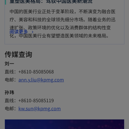
o
重塑医美格局：驾驭中国医美新潮流
p
中国的医美行业正处于变革阶段，不断演变为融合医
e
疗、美容和科技的全球领先细分市场。随着业务的迅
n
速扩张、政策环境的优化以及消费群体的结构性变
o
阅读更多
s
化，中国医美行业有望塑造医美领域的未来格局。
p
i
e
n
传媒查询
n
a
s
刘一
n
i
直线：+8610-85085068
e
n
电邮：
ann.y.liu@kpmg.com
w
a
t
孙玮
n
a
直线：+8610-85085119
e
b
电邮：
kw.sun@kpmg.com
w
t
a