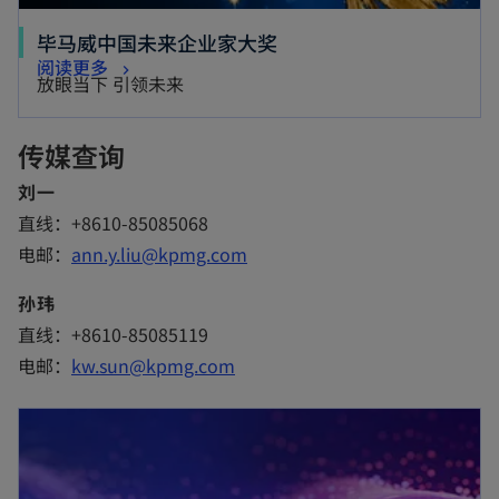
o
毕马威中国未来企业家大奖
o
阅读更多
p
放眼当下 引领未来
p
e
e
n
传媒查询
n
s
s
刘一
i
i
直线：+8610-85085068
n
n
电邮：
ann.y.liu@kpmg.com
a
a
n
孙玮
n
e
直线：+8610-85085119
e
w
电邮：
kw.sun@kpmg.com
w
t
t
a
a
b
b