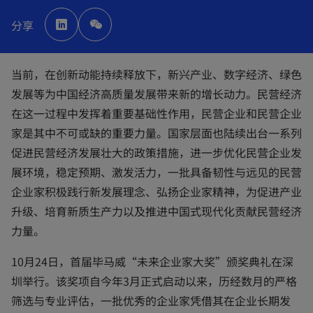
o
p
分享
e
n
s
i
n
a
当前，在创新动能持续释放下，新兴产业、数字经济、绿色
n
e
发展等为中国经济高质量发展带来新的增长动力。民营经济
w
t
在这一过程中发挥着重要基础性作用，民营企业和民营企业
a
b
家是其中不可或缺的重要力量。国家层面也陆续出台一系列
促进民营经济发展壮大的政策措施，进一步优化民营企业发
展环境，稳定预期、激发活力，一批具备韧性与远见的民营
企业家积极践行新发展理念、弘扬企业家精神，为促进产业
升级、培育新质生产力以及推进中国式现代化贡献民营经济
力量。
10月24日，首届毕马威“未来企业家大奖”颁奖典礼在深
圳举行。该奖项自今年3月正式启动以来，历经数月的严格
筛选与专业评估，一批优秀的企业家凭借其在企业长期发