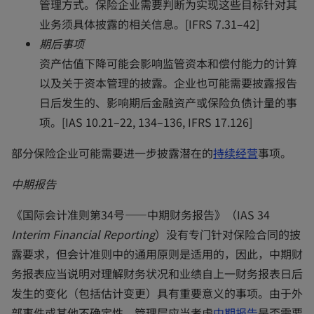
管理方式。保险企业需要判断为实现这些目标针对其
业务须具体披露的相关信息。[IFRS 7.31–42]
期后事项
资产估值下降可能会影响监管资本和偿付能力的计算
以及关于资本管理的披露。企业也可能需要披露报告
日后发生的、影响期后金融资产或保险负债计量的事
项。[IAS 10.21–22, 134–136, IFRS 17.126]
o
部分保险企业可能需要进一步披露潜在的
持续经营
事项。
p
中期报告
e
n
《国际会计准则第34号——中期财务报告》（IAS 34
s
Interim Financial Reporting
）没有专门针对保险合同的披
i
露要求，但会计准则中的通用原则是适用的，因此，中期财
n
务报表应当说明对理解财务状况和业绩自上一财务报表日后
a
发生的变化（包括估计变更）具有重要意义的事项。由于外
n
o
部事件或其他不确定性，管理层应当考虑
中期报告
是否需要