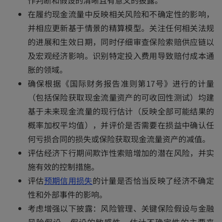
w
在履约现金流量中反映相关风险和不确定性的影响，
t
并相应更新基于情景的精算模型。关注任何相关法规
a
的进展和生效日期，同时仔细审查保险索赔供应链以
b
及宏观经济影响。识别特定投入费用导致赔付成本通
胀的领域。
确保根据《国际财务报告准则第17号》进行的计量
（包括保险获取现金流量资产的可收回性测试）均建
基于未来现金流量的现行估计（反映全部可能结果的
概率加权平均值），并评价是否需要在损益中确认任
何亏损合同的损失或保险获取现金流量资产的减值。
评估经济下行期间欺诈性索赔增加的潜在风险，并实
施有效的控制措施。
o
评估
预期信用损失
的计量是否恰当反映了经济不确定
p
性和外部事件的影响。
e
考虑增强以下披露：风险管理、关键保险假设与金融
n
风险假设、假设的敏感性、估计不确定性的主要来