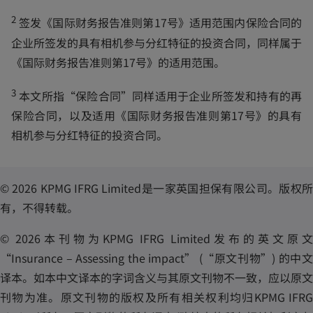
n
s
2
a
签发《国际财务报告准则第17号》适用范围内保险合同的
i
n
企业所签发的具有相机参与分红特征的投资合同，同样属于
n
e
《国际财务报告准则第17号》的适用范围。
a
w
n
3
本文所指“保险合同”同样适用于企业所签发和持有的再
t
e
保险合同，以及适用《国际财务报告准则第17号》的具有
a
w
相机参与分红特征的投资合同。
b
t
a
© 2026 KPMG IFRG Limited是一家英国担保有限公司。版权所
b
有，不得转载。
© 2026本刊物为KPMG IFRG Limited发布的英文原文
“Insurance – Assessing the impact” (“原文刊物”) 的中文
译本。如本中文译本的字词含义与其原文刊物不一致，应以原文
刊物为准。原文刊物的版权及所有相关权利均归KPMG IFRG