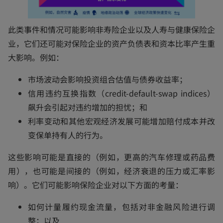
w
t
此类事件和情况可能影响非寿险企业以及人寿与健康保险企
a
业，它们还可能对保险企业的资产负债表和资本比率产生重
b
大影响。例如：
市场波动会影响投资组合估值与债券收益率；
信用违约互换指数（credit-default-swap indices）
飙升会引起对违约增加的担忧；和
利率变动和其他宏观经济发展可能增加赔付成本并改
变保单持有人的行为。
这些影响可能是直接的（例如，更高的汽车修理或药品费
用），也可能是间接的（例如，经济衰退的压力或汇率影
响）。它们可能影响保险企业对以下方面的考量：
如何计量履约现金流量，包括对非金融风险进行调
整；以及