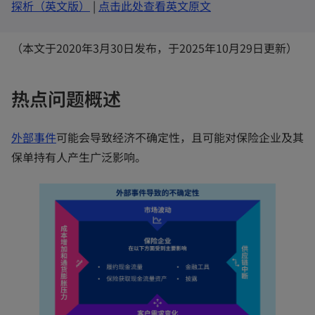
o
p
p
o
探析（英文版）
|
点击此处查看英文原文
a
b
p
e
e
p
e
n
n
e
（本文于2020年3月30日发布，于2025年10月29日更新）
n
s
s
n
s
i
i
s
热点问题概述
i
n
n
i
n
a
a
n
o
外部事件
可能会导致经济不确定性，且可能对保险企业及其
a
n
n
a
p
保单持有人产生广泛影响。
n
e
e
n
e
e
w
w
e
n
w
t
t
w
s
t
a
a
t
i
a
b
b
a
n
b
b
a
n
e