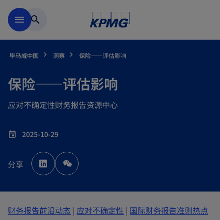
跳到主要内容
menu
search
毕马威中国
洞察
保险——评估影响
保险——评估影响
应对不确定性财务报告资源中心
2025-10-29
event
o
p
分享
e
n
s
i
n
a
n
e
o
o
财务报告前沿动态
|
应对不确定性
|
国际财务报告准则热点
w
t