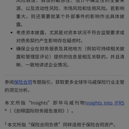
s
源，以及流动性风险、市场风险和信用风险。若影响
i
重大，则还需要就某个外部事件的影响作出具体披
n
露。
a
考虑资本披露，尤其是对资本状况不符合监管要求或
n
对债务契约产生影响存在疑虑时。
e
确保企业在财务报表及其他地方（例如可持续相关披
w
露和管理层评论）提供的信息是相互关联的，并且清
t
晰、一致地讲述企业情况。
a
b
o
参阅
保险合同
专题指引，获取更多全球毕马威保险行业主管
p
的洞见分析。
e
o
本文所指“Insights”即毕马威刊物
Insights into IFRS
n
p
®（《剖释国际财务报告准则》）。
s
e
i
1
本文所指“保险合同负债”同样适用于保险合同资产。
n