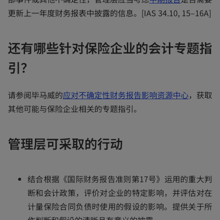
e
p
更新上一年度财务报表中披露的信息。[IAS 34.10, 15–16A]
w
e
t
n
还有哪些针对保险企业的会计专题指
a
s
引？
b
i
n
o
a
请参阅毕马威的
应对不确定性财务报告影响资源中心
，获取
p
n
其他可能与保险企业相关的专题指引。
e
e
n
w
管理层可采取的行动
s
t
i
a
n
b
结合根据《国际财务报告准则第17号》运用的重大判
a
断和会计政策，评价对企业的特定影响，并评估对在
n
计量保险合同负债时使用的假设的影响。提供关于所
e
作判断和假设的清晰且有意义的披露。