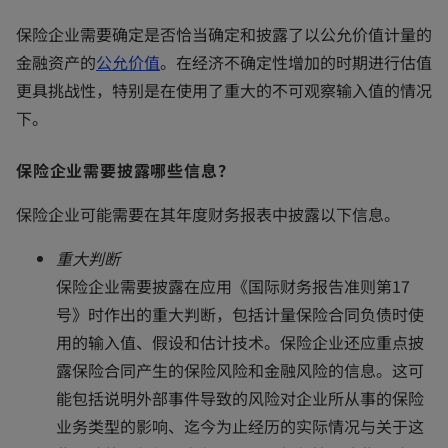
保险企业需要确定是否恰当确定和披露了以公允价值计量的
o
金融资产的
公允价值
。在经济不确定性增加的时期进行估值
p
更具挑战性，特别是在使用了重大的不可观察输入值的情况
e
下。
n
保险企业需要披露哪些信息？
s
i
保险企业可能需要在其年度财务报表中披露以下信息。
n
a
重大判断
n
保险企业需要披露在应用《国际财务报告准则第17
e
号》时作出的重大判断，包括计量保险合同负债时使
w
用的输入值、假设和估计技术。保险企业还应重点披
t
露保险合同产生的保险风险和金融风险的信息。这可
a
能包括说明外部事件导致的风险对企业所从事的保险
b
业务类型的影响、迄今为止经历的实际情况与关于这