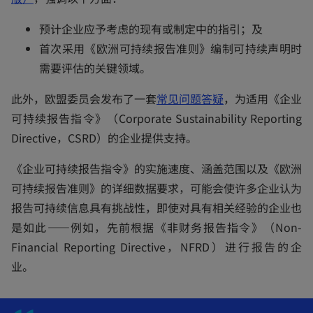
p
预计企业应予考虑的现有或制定中的指引；及
e
首次采用《欧洲可持续报告准则》编制可持续声明时
n
需要评估的关键领域。
s
i
o
此外，欧盟委员会发布了一套
常见问题答疑
，为适用《企业
n
p
可持续报告指令》（Corporate Sustainability Reporting
a
e
Directive，CSRD）的企业提供支持。
n
n
《企业可持续报告指令》的实施速度、涵盖范围以及《欧洲
e
s
可持续报告准则》的详细数据要求，可能会使许多企业认为
w
i
报告可持续信息具有挑战性，即使对具有相关经验的企业也
t
n
是如此——例如，先前根据《非财务报告指令》（Non-
a
a
Financial Reporting Directive，NFRD）进行报告的企
b
n
业。
e
w