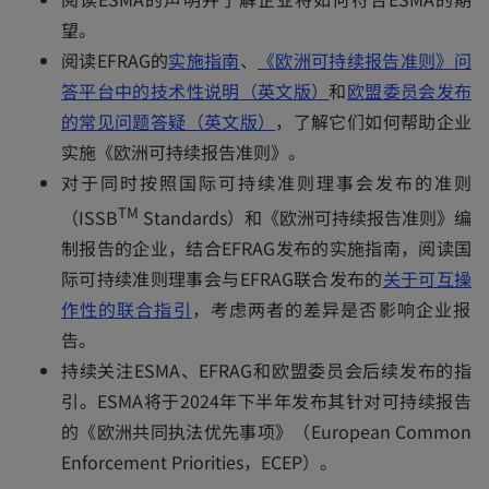
望。
o
阅读EFRAG的
实施指南
、
《欧洲可持续报告准则》问
p
答平台中的技术性说明（英文版）
和
欧盟委员会发布
e
的常见问题答疑（英文版）
，了解它们如何帮助企业
n
实施《欧洲可持续报告准则》。
s
对于同时按照国际可持续准则理事会发布的准则
i
TM
（ISSB
Standards）和《欧洲可持续报告准则》编
n
制报告的企业，结合EFRAG发布的实施指南，阅读国
a
际可持续准则理事会与EFRAG联合发布的
关于可互操
n
o
作性的联合指引
，考虑两者的差异是否影响企业报
e
p
告。
w
e
持续关注ESMA、EFRAG和欧盟委员会后续发布的指
t
n
引。ESMA将于2024年下半年发布其针对可持续报告
a
s
的《欧洲共同执法优先事项》（European Common
b
i
Enforcement Priorities，ECEP）。