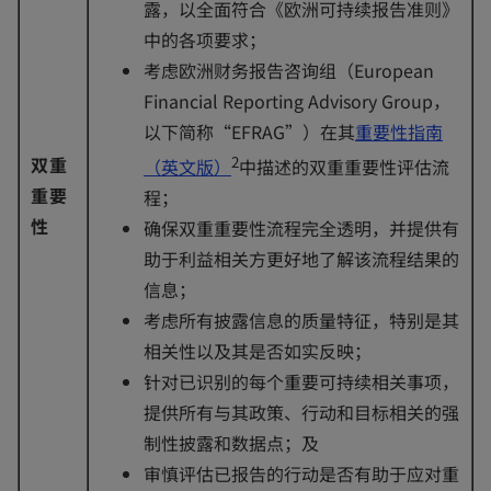
露，以全面符合《欧洲可持续报告准则》
中的各项要求；
考虑欧洲财务报告咨询组（European
Financial Reporting Advisory Group，
以下简称“EFRAG”）在其
重要性指南
o
双重
2
（英文版）
中描述的双重重要性评估流
p
重要
程；
e
性
确保双重重要性流程完全透明，并提供有
n
助于利益相关方更好地了解该流程结果的
s
信息；
i
考虑所有披露信息的质量特征，特别是其
n
相关性以及其是否如实反映；
a
针对已识别的每个重要可持续相关事项，
n
提供所有与其政策、行动和目标相关的强
e
制性披露和数据点；及
w
审慎评估已报告的行动是否有助于应对重