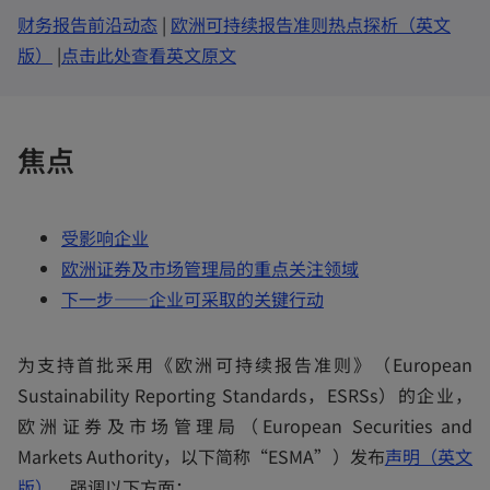
n
e
o
财务报告前沿动态
|
欧洲可持续报告准则热点探析（英文
w
t
o
p
o
版）
|
点击此处查看英文原文
a
b
p
e
p
e
n
e
n
s
n
焦点
s
i
s
i
n
i
n
a
n
受影响企业
a
n
a
欧洲证券及市场管理局的重点关注领域
n
e
n
下一步——企业可采取的关键行动
e
w
e
w
t
w
为支持首批采用《欧洲可持续报告准则》（European
t
a
t
Sustainability Reporting Standards，ESRSs）的企业，
a
b
a
欧洲证券及市场管理局（European Securities and
b
b
Markets Authority，以下简称“ESMA”）发布
声明（英文
o
版）
，强调以下方面：