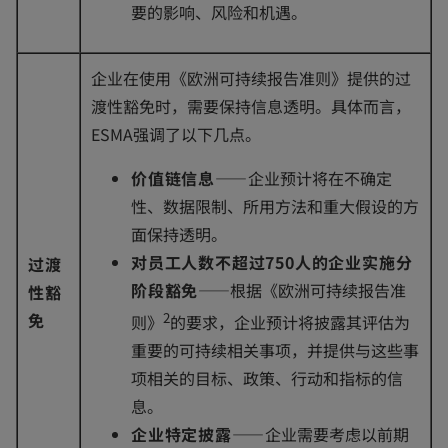
t
要的影响、风险和机遇。
a
b
企业在使用《欧洲可持续报告准则》提供的过
渡性豁免时，需要保持信息透明。具体而言，
ESMA强调了以下几点。
价值链信息——
企业预计将在不确定
性、数据限制、所用方法和重大假设的方
面保持透明。
对员工人数不超过750人的企业实施分
过渡
阶段豁免
——根据《欧洲可持续报告准
性豁
免
2
则》
的要求，企业预计将披露其评估为
重要的可持续相关事项，并提供与这些事
项相关的目标、政策、行动和指标的信
息。
企业特定披露——
企业需要考虑以前期