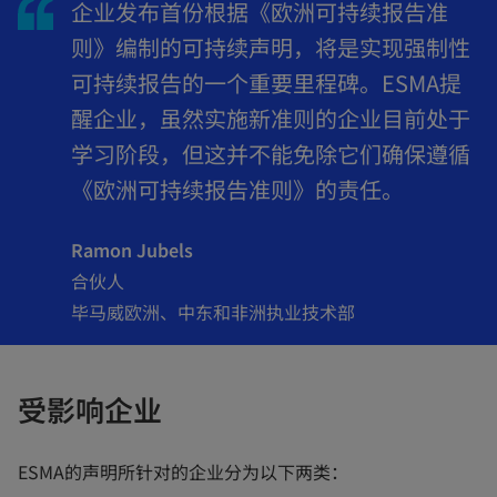
t
企业发布首份根据《欧洲可持续报告准
a
则》编制的可持续声明，将是实现强制性
b
可持续报告的一个重要里程碑。ESMA提
醒企业，虽然实施新准则的企业目前处于
学习阶段，但这并不能免除它们确保遵循
《欧洲可持续报告准则》的责任。
Ramon Jubels
合伙人
毕马威欧洲、中东和非洲执业技术部
受影响企业
ESMA的声明所针对的企业分为以下两类：