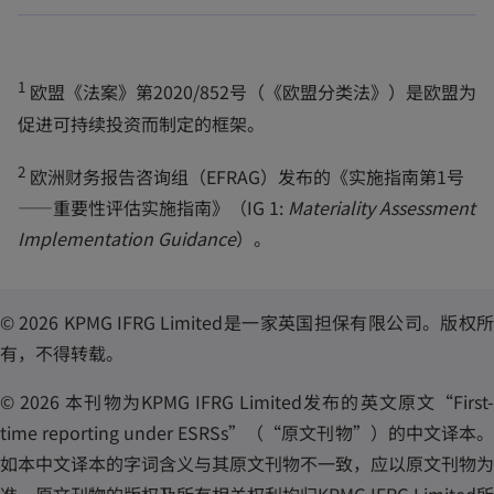
n
a
n
1
欧盟《法案》第2020/852号（《欧盟分类法》）是欧盟为
e
促进可持续投资而制定的框架。
w
t
2
欧洲财务报告咨询组（EFRAG）发布的《实施指南第1号
a
——重要性评估实施指南》（IG 1:
Materiality Assessment
b
Implementation Guidance
）。
© 2026 KPMG IFRG Limited是一家英国担保有限公司。版权所
有，不得转载。
© 2026 本刊物为KPMG IFRG Limited发布的英文原文“First-
time reporting under ESRSs”（“原文刊物”）的中文译本。
如本中文译本的字词含义与其原文刊物不一致，应以原文刊物为