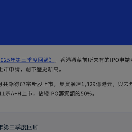
o
2025年第三季度回顧》
，香港憑藉前所未有的IPO申請
p
0宗上市申請，創下歷史新高。
e
共錄得67宗新股上市，集資額達1,829億港元，與去年
n
宗A+H上市，佔總IPO籌資額的50%。
s
i
n
a
5年第三季度回顾