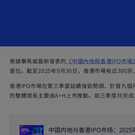
e
n
s
i
n
a
n
e
根據畢馬威最新發表的
《中國內地與香港IPO市場
w
首位。截至2025年9月30日，香港市場有近30
t
a
香港IPO市場在第三季度延續強勁勢頭，於首九個月
b
的整體增長主要由A+H上市推動。前三季度共完成11
中国内地与香港IPO市场：202