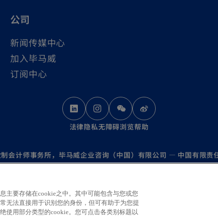
公司
新闻传媒中心
加入毕马威
订阅中心
o
o
o
p
p
p
法律
隐私
无障碍浏览
帮助
e
e
e
n
n
n
国合伙制会计师事务所，毕马威企业咨询（中国）有限公司 — 中国有限
s
s
s
是与毕马威国际有限公司（英国私营担保有限公司）相关联的独立成员
后使用的商标。
i
i
i
o
问
https://kpmg.com/governance
。
主要存储在cookie之中。其中可能包含与您或您
n
n
n
常无法直接用于识别您的身份，但可有助于为您提
p
a
a
a
使用部分类型的cookie。您可点击各类别标题以
e