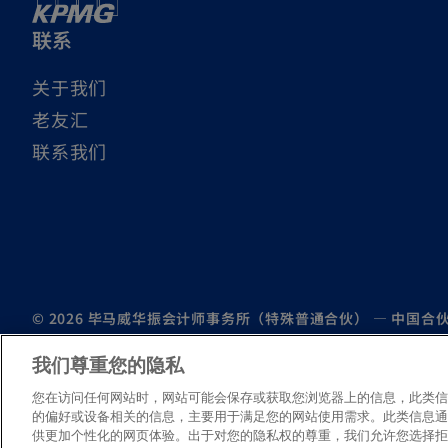
联系
关于我们
老友汇
联系我们
© 2026 毕马威华振会计师事务所（特殊普通合伙） — 中
及毕马威会计师事务所 — 香港特别行政区合伙制事务所，均
我们尊重您的隐私
毕马威的名称和标识均为毕马威全球组织中的独立成员所经许可
如需了解更多关于毕马威国际全球组织结构的详细信息，请访
您在访问任何网站时，网站可能会保存或获取您浏览器上的信息，此类信息
的偏好或设备相关的信息，主要用于满足您的网站使用需求。此类信息通
o
京ICP备12028186号-1
供更加个性化的网页体验。出于对您的隐私权的尊重，我们允许您选择拒绝
p
o