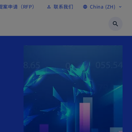
提案申请（RFP）
联系我们
China (ZH)
person_outline
language
expand_more
search