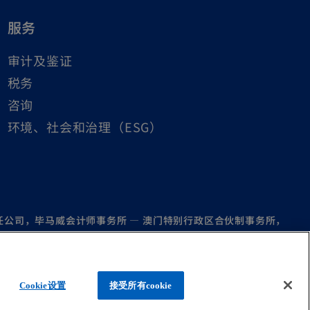
服务
审计及鉴证
税务
咨询
环境、社会和治理（ESG）
责任公司，毕马威会计师事务所 — 澳门特别行政区合伙制事务所，
所全球组织中的成员。版权所有，不得转载。
Cookie设置
接受所有cookie