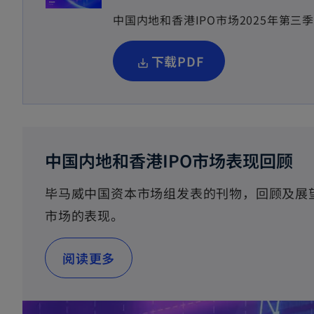
中国内地和香港IPO市场2025年第三
o
下载PDF
p
e
n
s
中国内地和香港IPO市场表现回顾
i
毕马威中国资本市场组发表的刊物，回顾及展望
n
市场的表现。
a
n
阅读更多
e
w
t