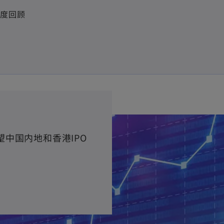
n
季度回顾
e
w
t
a
b
中国内地和香港IPO