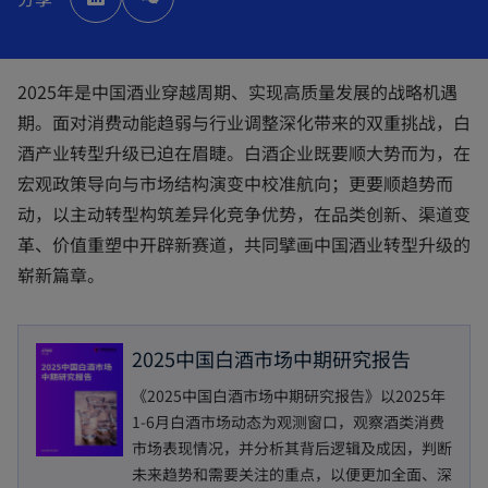
e
n
s
i
n
a
n
2025年是中国酒业穿越周期、实现高质量发展的战略机遇
e
w
期。面对消费动能趋弱与行业调整深化带来的双重挑战，白
t
a
b
酒产业转型升级已迫在眉睫。白酒企业既要顺大势而为，在
宏观政策导向与市场结构演变中校准航向；更要顺趋势而
动，以主动转型构筑差异化竞争优势，在品类创新、渠道变
革、价值重塑中开辟新赛道，共同擘画中国酒业转型升级的
崭新篇章。
2025中国白酒市场中期研究报告
《2025中国白酒市场中期研究报告》以2025年
1-6月白酒市场动态为观测窗口，观察酒类消费
市场表现情况，并分析其背后逻辑及成因，判断
未来趋势和需要关注的重点，以便更加全面、深