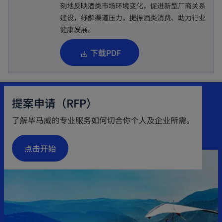
刻地反映酒类市场环境变化，促进新型厂商关系
建设，纾解渠道压力，提振酒类消费、助力行业
健康发展。
o
下载PDF
p
e
n
提案申请（RFP）
s
了解毕马威的专业服务如何切合你个人及企业所需。
i
n
点击开始
a
n
e
w
t
a