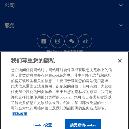
公司
服务
o
o
o
p
p
p
法律
隐私
无障碍浏览
帮助
e
e
e
我们尊重您的隐私
n
n
n
© 2026 毕马威华振会计师事务所（特殊普通合伙） — 中国合伙制会计师事务
s
s
s
您在访问任何网站时，网站可能会保存或获取您浏览器上的信
所，毕马威企业咨询（中国）有限公司 — 中国有限责任公司，毕马威会计师事
息，此类信息主要存储在cookie之中。其中可能包含与您或您
务所 — 澳门特别行政区合伙制事务所，及毕马威会计师事务所 — 香港特别行
i
i
i
的偏好或设备相关的信息，主要用于满足您的网站使用需求。
政区合伙制事务所，均是与毕马威国际有限公司（英国私营担保有限公司）相
n
n
n
此类信息通常无法直接用于识别您的身份，但可有助于为您提
关联的独立成员所全球组织中的成员。版权所有，不得转载。
供更加个性化的网页体验。出于对您的隐私权的尊重，我们允
a
a
a
毕马威的名称和标识均为毕马威全球组织中的独立成员所经许可后使用的商
许您选择拒绝使用部分类型的cookie。您可点击各类别标题以
n
n
n
标。
了解更多信息并更改默认设置。然而，禁用部分类型的cookie
可能会对您的网站体验以及我们所能提供的服务造成影响。
如需了解更多关于毕马威国际全球组织结构的详细信息，请访问
e
e
e
隐私政策
o
https://kpmg.com/governance
。
w
w
w
o
p
京ICP备12028186号-1
Cookie设置
接受所有cookie
t
t
t
p
o
e
京公网安备11010102003233号