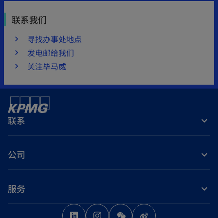
联系我们
寻找办事处地点
发电邮给我们
关注毕马威
联系
公司
服务
o
o
o