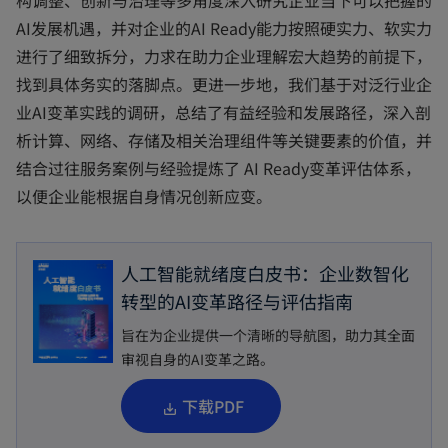
构调整、创新与治理等多角度深入研究企业当下可以把握的
a
b
AI发展机遇，并对企业的AI Ready能力按照硬实力、软实力
进行了细致拆分，力求在助力企业理解宏大趋势的前提下，
找到具体务实的落脚点。更进一步地，我们基于对泛行业企
业AI变革实践的调研，总结了有益经验和发展路径，深入剖
析计算、网络、存储及相关治理组件等关键要素的价值，并
结合过往服务案例与经验提炼了 AI Ready变革评估体系，
以便企业能根据自身情况创新应变。
人工智能就绪度白皮书：企业数智化
转型的AI变革路径与评估指南
旨在为企业提供一个清晰的导航图，助力其全面
审视自身的AI变革之路。
o
下载PDF
p