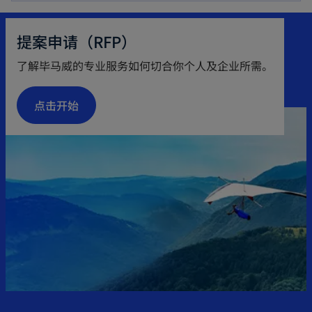
e
n
提案申请（RFP）
s
了解毕马威的专业服务如何切合你个人及企业所需。
i
n
点击开始
a
n
e
w
t
a
b