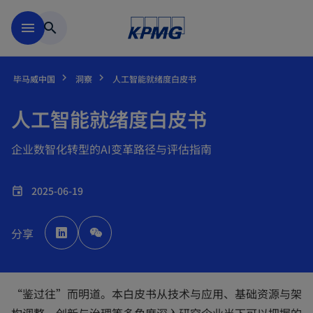
跳到主要内容
menu
search
毕马威中国
洞察
人工智能就绪度白皮书
人工智能就绪度白皮书
企业数智化转型的AI变革路径与评估指南
2025-06-19
event
o
p
分享
e
n
s
i
n
a
n
“鉴过往”而明道。本白皮书从技术与应用、基础资源与架
e
w
t