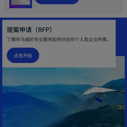
p
e
n
提案申请（RFP）
s
i
了解毕马威的专业服务如何切合你个人及企业所需。
n
a
点击开始
n
e
w
t
a
b