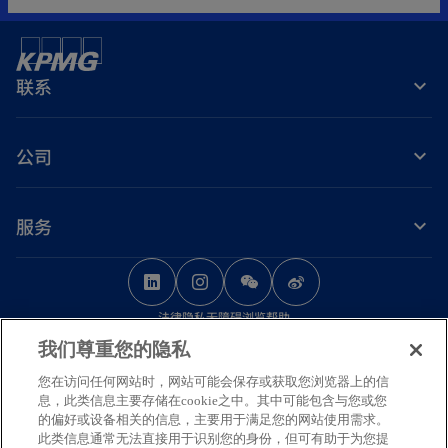
联系
公司
服务
o
o
o
p
p
p
法律
隐私
无障碍浏览
帮助
e
e
e
我们尊重您的隐私
n
n
n
© 2026 毕马威华振会计师事务所（特殊普通合伙） — 中国合伙制会计师事务
s
s
s
您在访问任何网站时，网站可能会保存或获取您浏览器上的信
所，毕马威企业咨询（中国）有限公司 — 中国有限责任公司，毕马威会计师事
息，此类信息主要存储在cookie之中。其中可能包含与您或您
务所 — 澳门特别行政区合伙制事务所，及毕马威会计师事务所 — 香港特别行
i
i
i
的偏好或设备相关的信息，主要用于满足您的网站使用需求。
政区合伙制事务所，均是与毕马威国际有限公司（英国私营担保有限公司）相
n
n
n
此类信息通常无法直接用于识别您的身份，但可有助于为您提