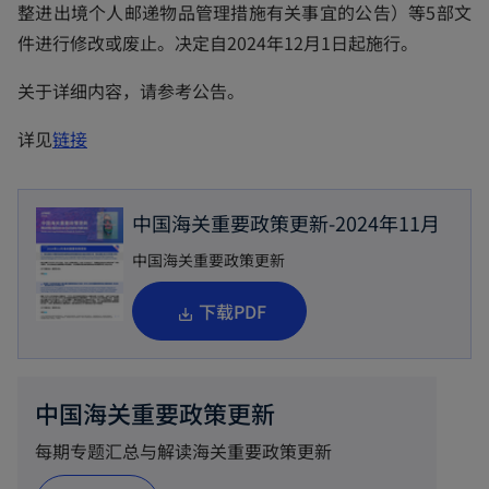
t
整进出境个人邮递物品管理措施有关事宜的公告）等5部文
a
件进行修改或废止。决定自2024年12月1日起施行。
b
关于详细内容，请参考公告。
o
详见
链接
p
e
中国海关重要政策更新-2024年11月
n
s
中国海关重要政策更新
i
o
下载PDF
n
p
a
e
n
n
中国海关重要政策更新
e
s
w
每期专题汇总与解读海关重要政策更新
i
t