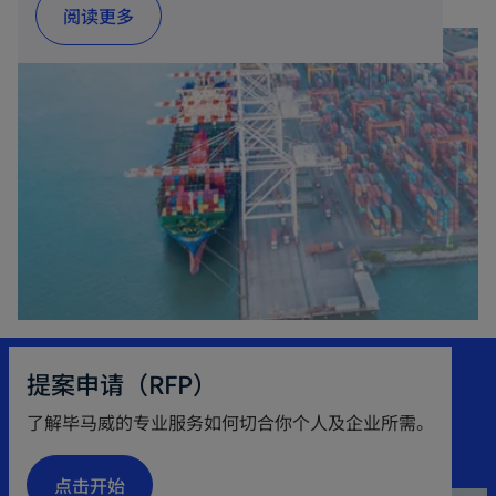
n
阅读更多
a
a
b
n
e
w
t
a
b
提案申请（RFP）
了解毕马威的专业服务如何切合你个人及企业所需。
点击开始