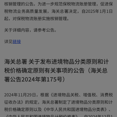
a
核销管理的公告。为进一步规范保税物流账册管理，促进保
n
税物流业务高质量发展，海关总署决定，自2025年1月1日
e
起，对保税物流账册实施核销管理。
w
关于详细内容，请参考公告。
t
a
o
详见
链接
b
p
e
海关总署 关于发布进境物品分类原则和计
n
税价格确定原则有关事项的公告（海关总
s
i
署公告2024年第175号）
n
a
2024年11月29日，根据《进境物品关税、增值税、消费税
n
征收办法》的规定，海关总署制定了进境物品分类原则和计
e
税价格确定原则以及《中华人民共和国进境物品分类表》、
w
《中华人民共和国进境物品计税价格表》，自2024年12月1