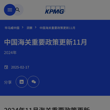
跳到主要内容
menu
search
毕马威中国
洞察
中国海关重要政策更新11月
中国海关重要政策更新11月
2024年
2025-02-17
event
o
p
分享
e
n
s
i
n
a
n
e
w
2024年11月海关重要政策更新
t