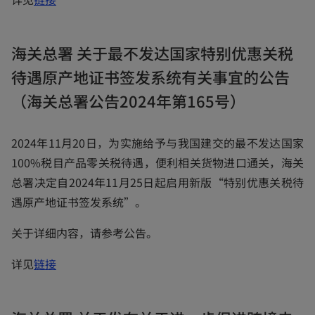
p
e
海关总署 关于最不发达国家特别优惠关税
n
待遇原产地证书签发系统有关事宜的公告
s
i
（海关总署公告2024年第165号）
n
a
2024年11月20日，为实施给予与我国建交的最不发达国家
n
100%税目产品零关税待遇，便利相关货物进口通关，海关
e
总署决定自2024年11月25日起启用新版“特别优惠关税待
w
遇原产地证书签发系统”。
t
关于详细内容，请参考公告。
a
b
o
详见
链接
p
e