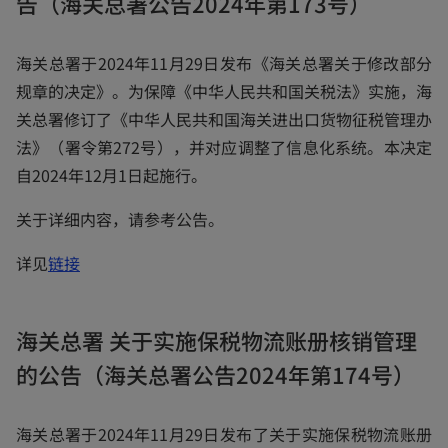
告（海关总署公告2024年第173号）
s
i
n
海关总署于2024年11月29日发布《海关总署关于修改部分
a
规章的决定》。为保障《中华人民共和国关税法》实施，海
n
关总署修订了《中华人民共和国海关进出口货物征税管理办
e
法》（署令第272号），并对应调整了信息化系统。本决定
w
自2024年12月1日起施行。
t
关于详细内容，请参考公告。
a
b
o
详见
链接
p
e
海关总署 关于实施保税物流账册核销管理
n
的公告（海关总署公告2024年第174号）
s
i
n
海关总署于2024年11月29日发布了关于实施保税物流账册