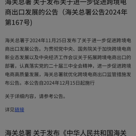
海关总署 关于发布关于进一步促进跨境电
n
商出口发展的公告（海关总署公告2024年
s
i
第167号)
n
a
海关总署于2024年11月25日发布了关于进一步促进跨境电
n
商出口发展公告。为贯彻党中央、国务院关于加快跨境电商
e
新业态发展以及中央经济工作会议关于拓展跨境电商出口的
w
部署，认真落实党的二十届三中全会精神，进一步促进跨境
t
电商高质量发展，海关总署就优化跨境电商出口监管措施发
a
布公告。本公告自2024年12月15日起施行
b
关于详细内容，请参考公告。
o
详见
链接
p
e
海关总署 关于发布《中华人民共和国海关
n