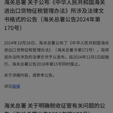
海关总署 关于公布《中华人民共和国海关
n
进出口货物征税管理办法》所涉及法律文
s
i
书格式的公告（海关总署公告2024年第
n
170号）
a
n
2024年10月28日，海关总署公布了《中华人民共和国海关
e
进出口货物征税管理办法》（海关总署令第272号）。现将
w
该办法所涉及的法律文书予以发布，自2024年12月1日起施
t
行，海关总署公告2018年第15号同时废止。
a
b
关于详细内容，请参考公告。
o
详见
链接
p
e
海关总署 关于明确税收征管有关问题的公
n