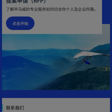
提案申请（RFP）
s
了解毕马威的专业服务如何切合你个人及企业所需。
i
n
点击开始
a
n
e
w
t
a
b
联系我们