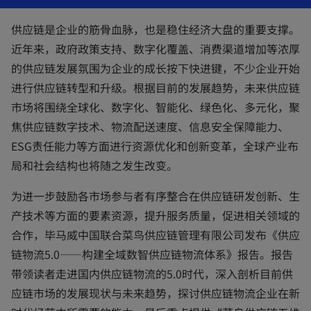
n
a
n
供应链是企业的筋骨血脉，也是稳住经济大盘的重要支撑。
e
w
近年来，政府政策支持、数字化覆盖、消费渠道增加等浓厚
t
a
b
的供应链发展氛围为企业的成长按下快进键，不少企业开始
进行供应链转型和升级。根据目前的发展趋势，未来供应链
市场将围绕全球化、数字化、智能化、绿色化、多元化，聚
焦供应链数字技术、物流配送速度、信息安全保障能力、
ESG责任能力等方面进行资源优化和创新变革，全球产业布
局和社会结构也将随之发生改变。
为进一步鼓励各市场参与者有序整合在供应链研发创新、生
产技术等方面的要素资源，提升服务质量，促进相关领域的
合作，毕马威中国联合菜鸟供应链管理有限公司发布《供应
链物流5.0——构建全域数智供应链物流体系》报告。报告
带领读者走进国内供应链物流的5.0时代，深入剖析目前供
应链市场的发展现状与未来趋势，探讨供应链物流企业在新