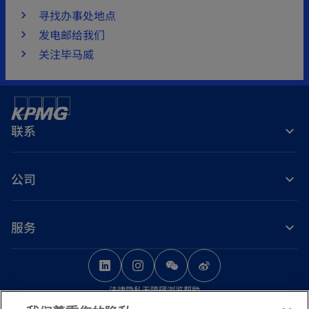
寻找办事处地点
发电邮给我们
关注毕马威
联系
公司
服务
o
o
o
p
p
p
法律
隐私
无障碍浏览
帮助
e
e
e