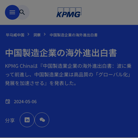
跳到主要内容
menu
search
毕马威中国
洞察
中国製造企業の海外進出白書
中国製造企業の海外進出白書
KPMG Chinaは『中国製造業企業の海外進出白書：波に乗
って前進し、中国製造業企業は高品質の「グローバル化」
発展を加速させる』を発表した。
2024-05-06
event
o
p
分享
e
n
s
i
n