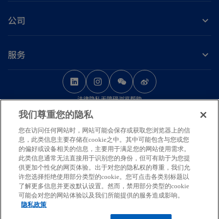
公司
服务
o
o
o
p
p
p
法律
隐私
无障碍浏览
帮助
e
e
e
我们尊重您的隐私
n
n
n
© 2026 毕马威华振会计师事务所（特殊普通合伙） — 中国合伙制会计师事务
s
s
s
您在访问任何网站时，网站可能会保存或获取您浏览器上的信
所，毕马威企业咨询（中国）有限公司 — 中国有限责任公司，毕马威会计师事
息，此类信息主要存储在cookie之中。其中可能包含与您或您
务所 — 澳门特别行政区合伙制事务所，及毕马威会计师事务所 — 香港特别行
i
i
i
的偏好或设备相关的信息，主要用于满足您的网站使用需求。
政区合伙制事务所，均是与毕马威国际有限公司（英国私营担保有限公司）相
n
n
n
此类信息通常无法直接用于识别您的身份，但可有助于为您提
关联的独立成员所全球组织中的成员。版权所有，不得转载。
供更加个性化的网页体验。出于对您的隐私权的尊重，我们允
a
a
a
毕马威的名称和标识均为毕马威全球组织中的独立成员所经许可后使用的商
许您选择拒绝使用部分类型的cookie。您可点击各类别标题以
n
n
n
标。
了解更多信息并更改默认设置。然而，禁用部分类型的cookie
可能会对您的网站体验以及我们所能提供的服务造成影响。
如需了解更多关于毕马威国际全球组织结构的详细信息，请访问
e
e
e
隐私政策
o
https://kpmg.com/governance
。
w
w
w
o
p
京ICP备12028186号-1