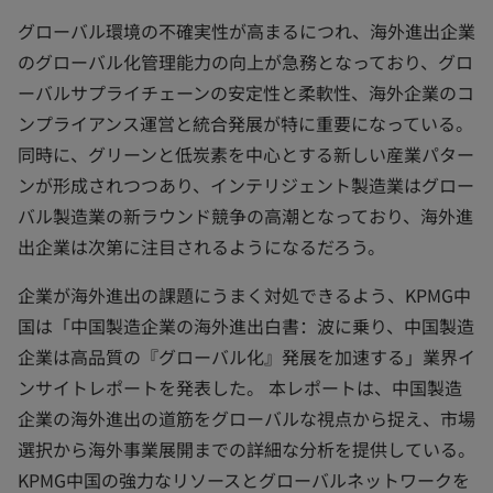
a
n
グローバル環境の不確実性が高まるにつれ、海外進出企業
e
w
のグローバル化管理能力の向上が急務となっており、グロ
t
a
b
ーバルサプライチェーンの安定性と柔軟性、海外企業のコ
ンプライアンス運営と統合発展が特に重要になっている。
同時に、グリーンと低炭素を中心とする新しい産業パター
ンが形成されつつあり、インテリジェント製造業はグロー
バル製造業の新ラウンド競争の高潮となっており、海外進
出企業は次第に注目されるようになるだろう。
企業が海外進出の課題にうまく対処できるよう、KPMG中
国は「中国製造企業の海外進出白書：波に乗り、中国製造
企業は高品質の『グローバル化』発展を加速する」業界イ
ンサイトレポートを発表した。 本レポートは、中国製造
企業の海外進出の道筋をグローバルな視点から捉え、市場
選択から海外事業展開までの詳細な分析を提供している。
KPMG中国の強力なリソースとグローバルネットワークを