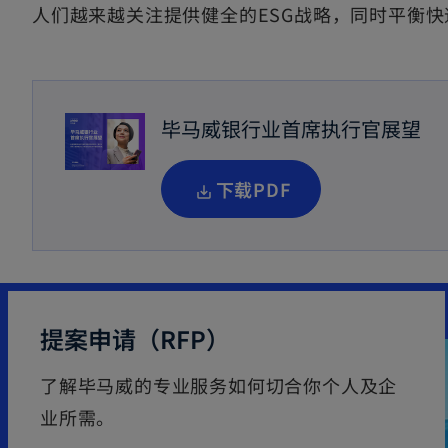
人们越来越关注提供健全的ESG战略，同时平衡
毕马威银行业首席执行官展望
o
下载PDF
p
e
n
s
提案申请（RFP）
i
n
了解毕马威的专业服务如何切合你个人及企
a
业所需。
n