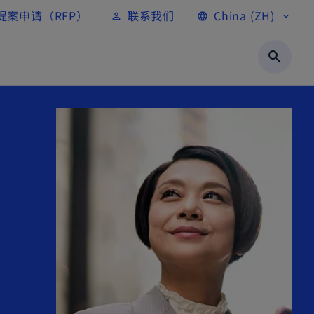
提案申请（RFP）
联系我们
China (ZH)
person_outline
language
expand_more
search