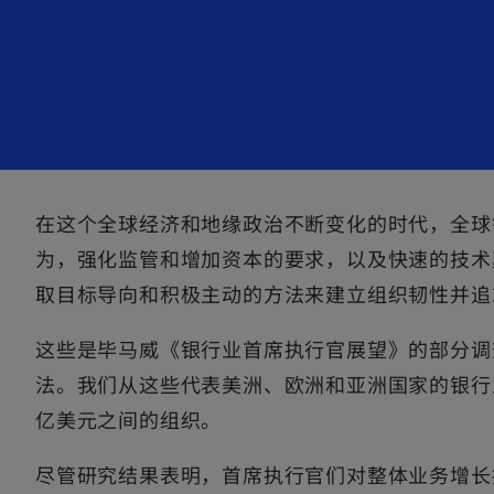
e
n
s
i
n
a
n
e
在这个全球经济和地缘政治不断变化的时代，全球
w
为，强化监管和增加资本的要求，以及快速的技术
t
取目标导向和积极主动的方法来建立组织韧性并追
a
b
这些是毕马威《银行业首席执行官展望》的部分调
法。我们从这些代表美洲、欧洲和亚洲国家的银行业
亿美元之间的组织。
尽管研究结果表明，首席执行官们对整体业务增长