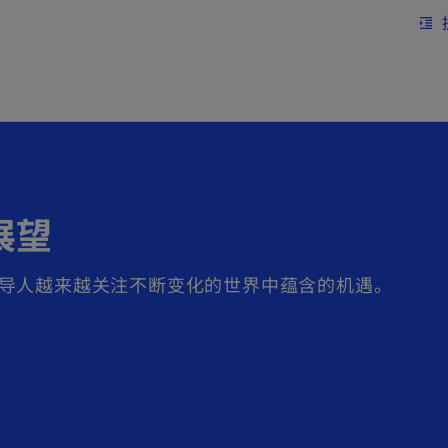
跳到主要内容
format_indent_increase
展望
导人越来越关注不断变化的世界中蕴含的机遇。