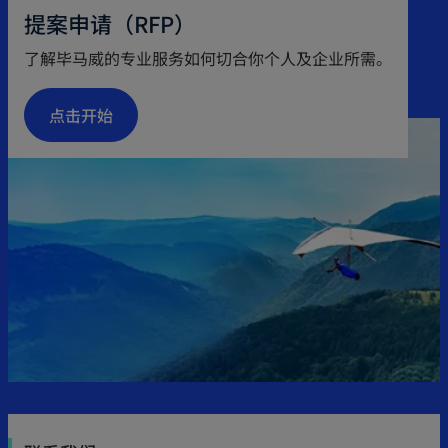
n
提案申请（RFP）
s
了解毕马威的专业服务如何切合你个人及企业所需。
i
n
点击开始
a
n
e
w
t
a
b