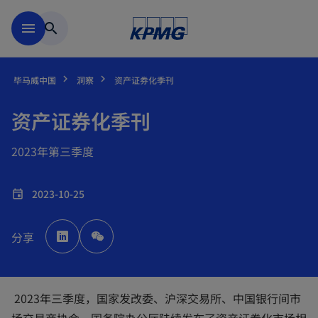
跳到主要内容
menu
search
毕马威中国
洞察
资产证券化季刊
资产证券化季刊
2023年第三季度
2023-10-25
event
o
p
分享
e
n
s
i
n
a
n
2023年三季度，国家发改委、沪深交易所、中国银行间市
e
w
t