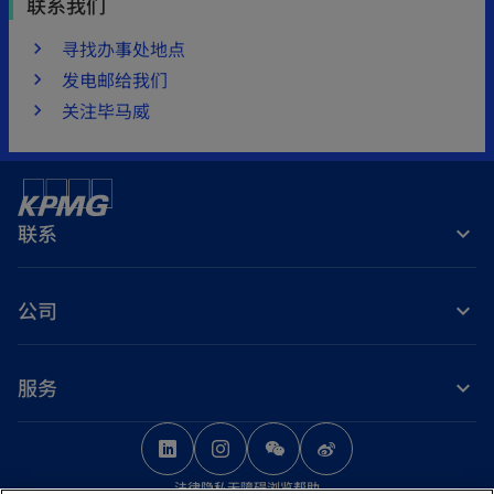
联系我们
寻找办事处地点
发电邮给我们
关注毕马威
联系
公司
服务
o
o
o
p
p
p
法律
隐私
无障碍浏览
帮助