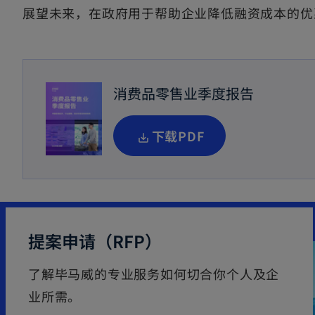
展望未来，在政府用于帮助企业降低融资成本的优
消费品零售业季度报告
o
下载PDF
p
e
n
s
提案申请（RFP）
i
n
了解毕马威的专业服务如何切合你个人及企
a
业所需。