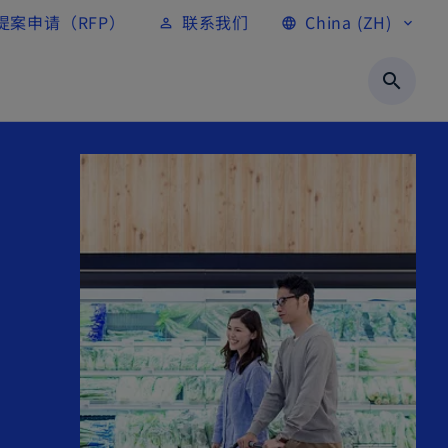
提案申请（RFP）
联系我们
China (ZH)
person_outline
language
expand_more
search