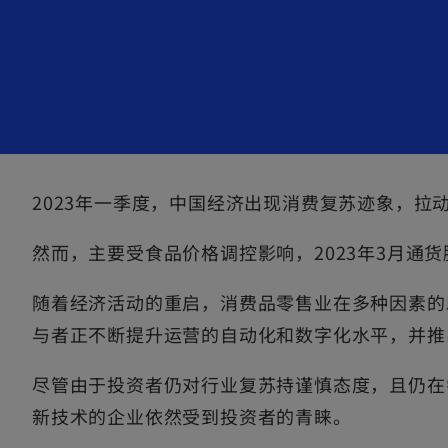
e
n
s
i
n
a
n
e
2023年一季度，中国经济出现消费复苏迹象，拉动
w
t
然而，主要受食品价格调控影响，2023年3月通货膨胀
a
b
随着经济活动的重启，消费品零售业在多种因素的
与者正不断提升运营的自动化和数字化水平，并推
尽管由于投资者仍对行业复苏持谨慎态度，且仍在
新技术的企业依然受到投资者的青睐。