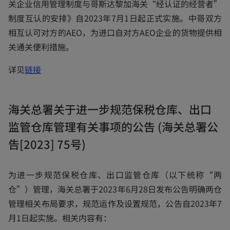
关企业信用管理制度与哥斯达黎加海关“经认证的经营者”
w
制度互认的安排》自2023年7月1日起正式实施。中哥双方
t
相互认可对方的AEO，为进口自对方AEO企业的货物提供相
a
关通关便利措施。
b
o
详见
链接
p
e
海关总署关于进一步规范保税仓库、出口
n
监管仓库管理有关事项的公告 (海关总署公
s
i
告[2023] 75号)
n
a
为进一步规范保税仓库、出口监管仓库（以下统称“两
n
仓”）管理，海关总署于2023年6月28日发布公告明确两仓
e
管理相关布局要求，规范运作及设置规范，公告自2023年7
w
月1日起实施。相关内容有：
t