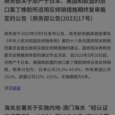
商务部关于原产于日本、美国和欧盟的进
n
口氯丁橡胶所适用反倾销措施期终复审裁
s
i
定的公告（商务部公告[2023]17号）
n
a
商务部于2023年5月9日发布公告，商务部依据调查结果及
n
《中华人民共和国反倾销条例》第四十八条向国务院关税税
e
则委员会提出继续实施反倾销措施的建议。国务院关税税则
w
委员会根据商务部的建议作出决定，自2023年5月10日起，
t
对原产于日本、美国和欧盟的进口氯丁橡胶继续征收反倾销
a
税，税率分别为：日本公司10.2%-43.9%，所有美国公司
b
151%，欧盟公司11%- 151%，实施期限为5年。
o
详见
链接
p
e
海关总署关于实施内地-澳门海关“经认证
n