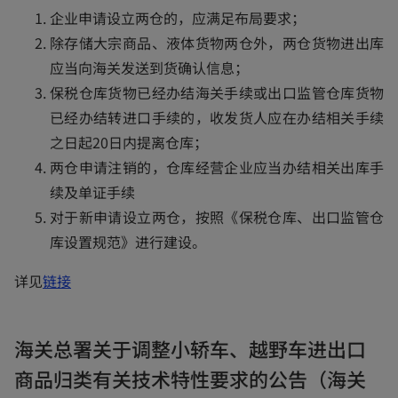
企业申请设立两仓的，应满足布局要求；
a
除存储大宗商品、液体货物两仓外，两仓货物进出库
b
应当向海关发送到货确认信息；
保税仓库货物已经办结海关手续或出口监管仓库货物
已经办结转进口手续的，收发货人应在办结相关手续
之日起20日内提离仓库；
两仓申请注销的，仓库经营企业应当办结相关出库手
续及单证手续
对于新申请设立两仓，按照《保税仓库、出口监管仓
库设置规范》进行建设。
o
详见
链接
p
e
海关总署关于调整小轿车、越野车进出口
n
商品归类有关技术特性要求的公告（海关
s