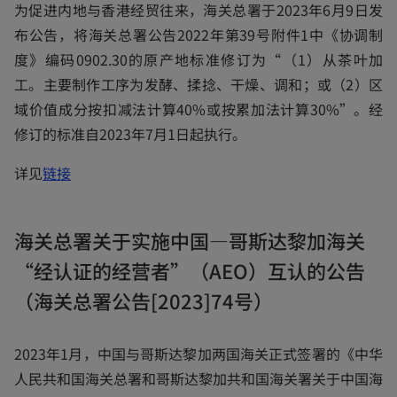
a
为促进内地与香港经贸往来，海关总署于2023年6月9日发
n
布公告，将海关总署公告2022年第39号附件1中《协调制
e
度》编码0902.30的原产地标准修订为“（1）从茶叶加
w
工。主要制作工序为发酵、揉捻、干燥、调和；或（2）区
t
域价值成分按扣减法计算40%或按累加法计算30%”。经
a
修订的标准自2023年7月1日起执行。
b
o
详见
链接
p
e
海关总署关于实施中国—哥斯达黎加海关
n
“经认证的经营者”（AEO）互认的公告
s
i
（海关总署公告[2023]74号）
n
a
2023年1月，中国与哥斯达黎加两国海关正式签署的《中华
n
人民共和国海关总署和哥斯达黎加共和国海关署关于中国海
e