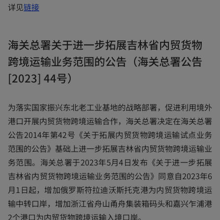
o
详见
链接
p
e
海关总署关于进一步拓展吉林省内贸货物
n
跨境运输业务范围的公告（海关总署公告
s
i
[2023] 44号）
n
a
为落实国家振兴东北老工业基地的战略部署，促进利用境外
n
港口开展内贸货物跨境运输合作，海关总署决定在海关总署
e
公告2014年第42号《关于拓展内贸货物跨境运输试点业务
w
范围的公告》基础上进一步拓展吉林省内贸货物跨境运输业
t
务范围。海关总署于2023年5月4日发布《关于进一步拓展
a
吉林省内贸货物跨境运输业务范围的公告》同意自2023年6
b
月1日起，增加俄罗斯符拉迪沃斯托克港为内贸货物跨境运
输中转口岸，增加浙江省舟山甬舟集装箱码头和嘉兴乍浦港
2个港口为内贸货物跨境运输入境口岸。