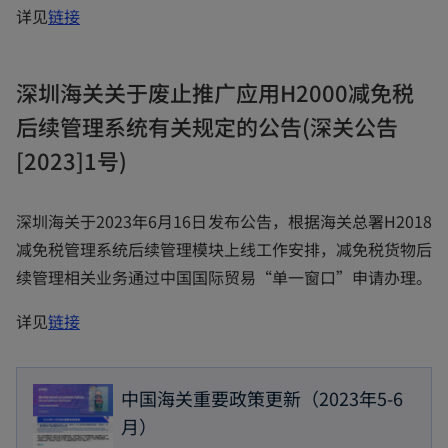
b
o
详见
链接
p
e
深圳海关关于废止推广应用H2000减免税
n
后续管理系统有关规定的公告(深关公告
s
i
[2023]1号)
n
a
深圳海关于2023年6月16日发布公告，根据海关总署H2018
n
减免税管理系统后续管理模块上线工作安排，减免税货物后
e
续管理相关业务通过中国国际贸易“单一窗口”申请办理。
w
o
详见
链接
t
p
a
e
b
中国海关重要政策更新（2023年5-6
n
月）
s