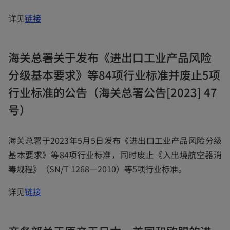
o
详见
链接
p
e
海关总署关于发布《进出口工业产品风险
n
分级基本要求》等84项行业标准并废止5项
s
i
行业标准的公告（海关总署公告[2023] 47
n
号）
a
n
海关总署于2023年5月5日发布《进出口工业产品风险分级
e
基本要求》等84项行业标准，同时废止《入出境航空器消
w
毒规程》（SN/T 1268—2010）等5项行业标准。
t
a
o
详见
链接
b
p
e