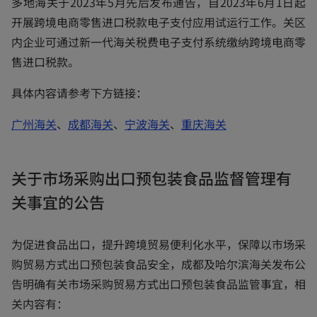
多地海关于2023年5月先后发布通告，自2023年6月1日起
w
开展跨境电商零售进口税款电子支付应用试运行工作。关区
t
内企业可通过新一代海关税费电子支付系统缴纳跨境电商零
a
售进口税款。
b
具体内容请参考下方链接：
o
o
o
o
广州海关
、
成都海关
、
宁波海关
、
重庆海关
p
p
p
p
e
e
e
e
关于市场采购出口预包装食品监督管理有
n
n
n
n
关事宜的公告
s
s
s
s
i
i
i
i
n
n
n
n
为促进食品出口，提升跨境贸易便利化水平，保障以市场采
a
a
a
a
购贸易方式出口预包装食品安全，成都及哈尔滨海关发布公
n
n
n
n
告明确有关市场采购贸易方式出口预包装食品监管事宜，相
e
e
e
e
关内容有：