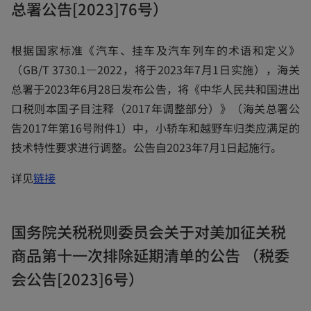
i
总署公告[2023]76号）
n
a
根据国家标准《汽车、挂车及汽车列车的术语和定义》
n
（GB/T 3730.1—2022，将于2023年7月1日实施），海关
e
总署于2023年6月28日发布公告，将《中华人民共和国进出
w
口税则本国子目注释（2017年调整部分）》（海关总署公
t
告2017年第16号附件1）中，小轿车和越野车归类应满足的
a
技术特性要求进行调整。公告自2023年7月1日起施行。
b
o
详见
链接
p
e
国务院关税税则委员会关于对美加征关税
n
商品第十一次排除延期清单的公告 （税委
s
i
会公告[2023]6号）
n