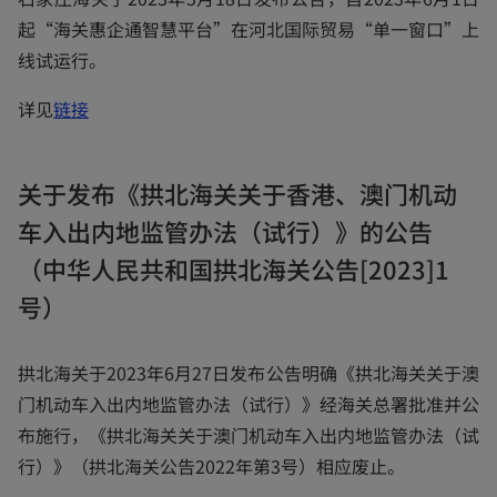
i
i
起“海关惠企通智慧平台”在河北国际贸易“单一窗口”上
n
n
线试运行。
a
a
n
n
o
详见
链接
e
e
p
w
w
e
t
t
关于发布《拱北海关关于香港、澳门机动
n
a
a
车入出内地监管办法（试行）》的公告
s
b
b
i
（中华人民共和国拱北海关公告[2023]1
n
号）
a
n
拱北海关于2023年6月27日发布公告明确《拱北海关关于澳
e
门机动车入出内地监管办法（试行）》经海关总署批准并公
w
布施行，《拱北海关关于澳门机动车入出内地监管办法（试
t
行）》（拱北海关公告2022年第3号）相应废止。
a