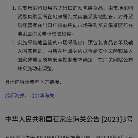
w
w
w
w
以市场采购贸易方式出口的预包装食品，由市场采购
t
t
t
t
贸易集聚区所在地隶属海关实施采购地监管，对外贸
a
a
a
a
易经营者在出口申报前应向市场采购贸易集聚区所在
b
b
b
b
地隶属海关申请检验检疫。
实施采购地监管的市场采购出口预包装食品名单及输
入国家目录，由所在地海关依据食品安全风险和输入
国家或地区质量安全控制要求确定，在海关网站公布
并实施动态调整。
具体内容请参考下方链接：
o
o
成都海关
、
哈尔滨海关
p
p
e
e
中华人民共和国石家庄海关公告 [2023]3号
n
n
s
s
石家庄海关于2023年5月18日发布公告，自2023年6月1日