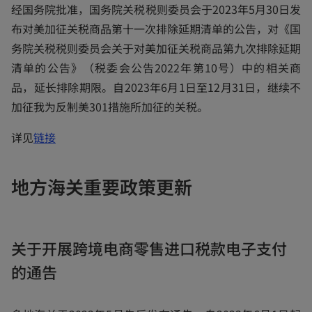
a
经国务院批准，国务院关税税则委员会于2023年5月30日发
n
布对美加征关税商品第十一次排除延期清单的公告，对《国
e
务院关税税则委员会关于对美加征关税商品第九次排除延期
w
清单的公告》（税委会公告2022年第10号）中的相关商
t
品，延长排除期限。自2023年6月1日至12月31日，继续不
a
加征我为反制美301措施所加征的关税。
b
o
详见
链接
p
e
地方海关重要政策更新
n
s
i
关于开展跨境电商零售进口税款电子支付
n
的通告
a
n
e