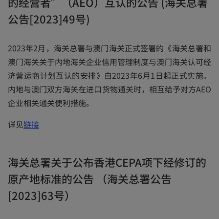
的经营者”（AEO）互认的公告 (海关总署
s
i
公告[2023]49号)
n
a
2023年2月，海关总署与澳门海关正式签署的《海关总署和
n
澳门海关关于内地海关企业信用管理制度与澳门海关认可经
e
济营运商计划互认的安排》自2023年6月1日起正式实施。
w
内地与澳门双方海关在进口货物通关时，相互给予对方AEO
t
企业相关通关便利措施。
a
o
详见
链接
b
p
e
海关总署关于公布香港CEPA项下经修订的
n
原产地标准的公告 （海关总署公告
s
i
[2023]63号）
n