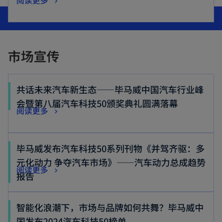
市场宣传
共话未来汽车新生态——毕马威中国汽车行业峰
o
会暨第八届汽车科技50颁奖典礼圆满落幕
o
阅读更多
p
p
e
e
n
毕马威发布汽车科技50系列刊物《并驾齐驱：多
n
s
元化动力 争夺汽车市场》——汽车动力总成趋势
s
o
阅读更多
i
o
报告
i
p
n
p
n
e
a
e
智能化浪潮下，市场与品牌如何共舞？毕马威中
a
n
n
n
o
国发布2024汽车科技50榜单
n