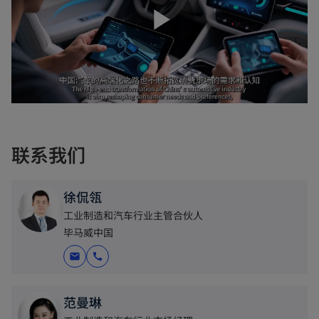
a
n
e
n
b
w
b
a
w
a
t
n
播
t
n
a
e
a
e
b
w
b
w
t
t
放
a
a
b
联系我们
b
视
徐侃瓴
工业制造和汽车行业主管合伙人
毕马威中国
频
mail
call
范曼琳