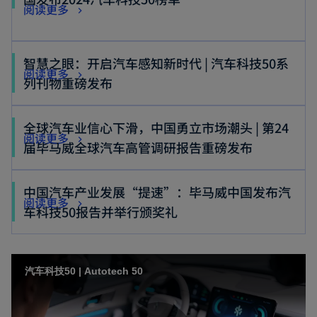
s
e
o
阅读更多
s
p
e
i
w
p
i
e
w
n
t
e
n
n
t
智慧之眼：开启汽车感知新时代 | 汽车科技50系
a
a
n
a
o
阅读更多
s
a
o
列刊物重磅发布
n
b
s
n
p
i
b
p
e
i
e
e
n
e
w
全球汽车业信心下滑，中国勇立市场潮头 | 第24
n
w
n
a
o
阅读更多
n
t
o
届毕马威全球汽车高管调研报告重磅发布
a
t
s
n
p
s
a
p
n
a
i
e
e
i
b
e
e
b
中国汽车产业发展“提速”：毕马威中国发布汽
n
w
n
n
o
阅读更多
n
w
o
车科技50报告并举行颁奖礼
a
t
s
a
p
s
t
p
n
a
i
n
e
i
a
e
e
b
n
e
n
n
b
n
w
汽车科技50 | Autotech 50
a
w
s
a
s
t
n
t
i
n
i
a
e