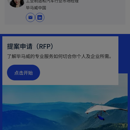
工业制造和汽车行业市场经理
毕马威中国
mail
o
p
e
提案申请（RFP）
n
s
了解毕马威的专业服务如何切合你个人及企业所需。
i
n
点击开始
a
n
e
w
t
a
b