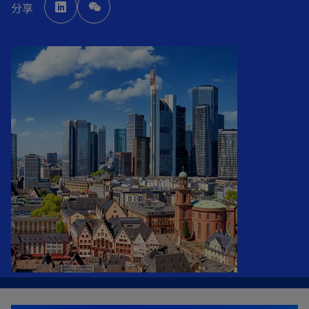
p
分享
e
n
s
i
n
a
n
e
w
t
a
b