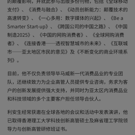
的颠覆影响，并就此参与出版多份刊物，包括《全球移动
t
支付》、《消费与融合》、《动员创新能力：颠覆技术的
a
高速转变》、《一心多用：数字媒体的兴起》、《Be a
b
Smarter Start-up》、《跨国公司的中国之路》、《中国
制造2025》、《中国的网购消费者》、《全球网购消费
者》、《连接香港──透视智慧城市的未来》、《互联城
市──亚太地区市民的意见》及《不断变化的商业环境系
列》。
目前，他不仅负责领导毕马威新一代消费品业的专业团
队，还继续致力为企业高管人员提供专业咨询，务求为客
户的创新发展提供强大支持，并同时为亚太区内消费品业
和科技领域的多个主要客户担任领导合伙人。
利安生经常获邀在全球各地的会议和活动中发表演讲，他
已取得香港理工大学科技创新高管硕士及麻省理工学院领
导力与创新高管研修班证书。