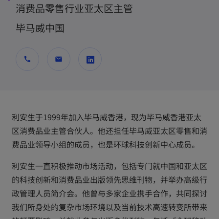
消费品零售行业亚太区主管
毕马威中国
call
mail
o
p
e
利安生于1999年加入毕马威香港，现为毕马威香港亚太
n
区消费品业主管合伙人。他还担任毕马威亚太区零售和消
s
费品业领导小组的成员，也是环球科技创新中心成员。
i
n
利安生一直积极推动市场活动，包括专门就中国和亚太区
a
的科技创新和消费品业出版领先思维刊物，并举办高级行
n
政管理人员简介会。他曾与多家企业携手合作，共同探讨
e
我们所身处的复杂市场环境以及当前技术高速转变所带来
w