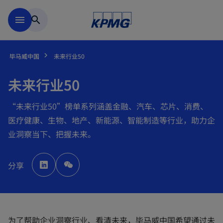
跳到主要内容
menu
search
毕马威中国
未来行业50
未来行业50
“未来行业50”榜单系列涵盖金融、汽车、芯片、消费、
医疗健康、生物、地产、新能源、智能制造等行业，助力企
业洞察当下、把握未来。
o
p
分享
e
n
s
i
n
a
n
e
w
为了帮助企业洞察行业、看清未来，毕马威中国希望通过未
t