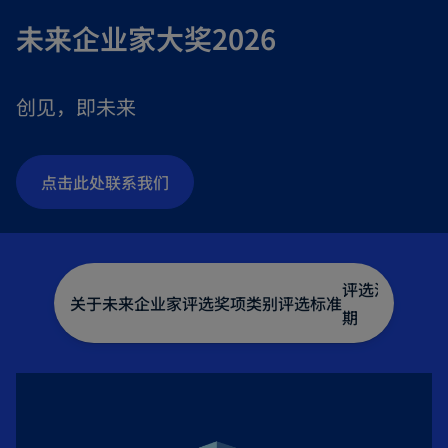
未来企业家大奖2026
创见，即未来
o
点击此处联系我们
p
e
n
评选流程及20
s
关于未来企业家评选
奖项类别
评选标准
期
i
n
a
n
e