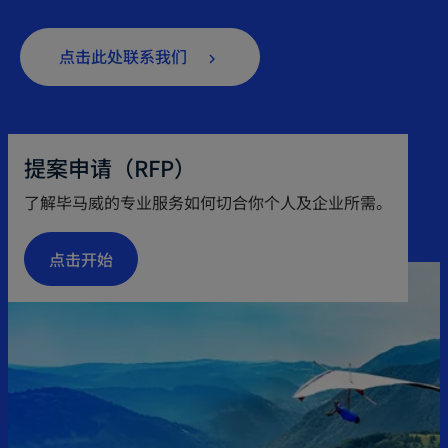
o
点击此处联系我们
p
e
n
提案申请（RFP）
s
i
了解毕马威的专业服务如何切合你个人及企业所需。
n
a
点击开始
n
e
w
t
a
b