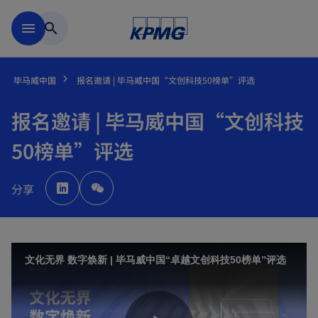
跳到主要内容
menu
search
毕马威中国
报名邀请 | 毕马威中国“文创科技50榜单”评选
报名邀请 | 毕马威中国“文创科技
50榜单”评选
o
p
分享
e
n
s
i
n
a
n
e
w
文化无界 数字焕新 | 毕马威中国“卓越文创科技50榜单”评选
t
a
b