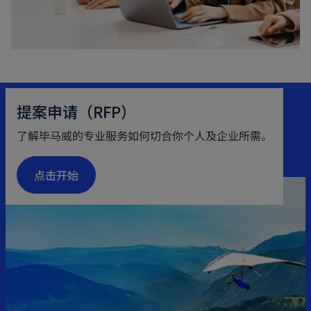
a
n
e
w
t
提案申请（RFP）
a
b
了解毕马威的专业服务如何切合你个人及企业所需。
点击开始