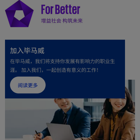
加入毕马威
在毕马威，我们将支持你发展有影响力的职业生
涯。 加入我们，一起创造有意义的工作！
o
阅读更多
p
e
n
s
i
n