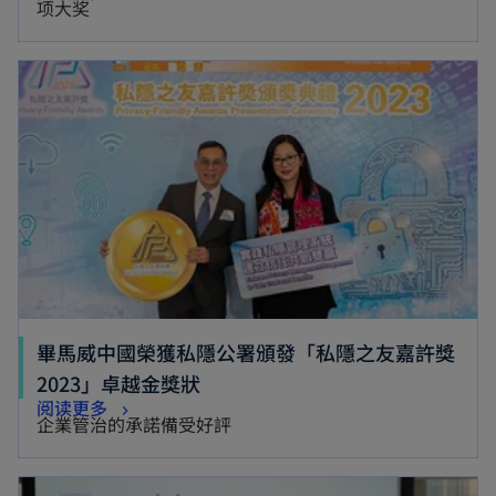
项大奖
p
a
e
n
opens in a new tab
n
e
s
w
i
t
n
a
a
b
n
e
w
t
畢馬威中國榮獲私隱公署頒發「私隱之友嘉許獎
a
o
2023」卓越金獎狀
b
o
阅读更多
p
企業管治的承諾備受好評
p
e
e
n
opens in a new tab