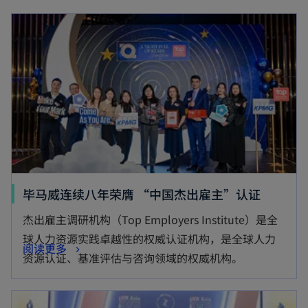
opens in a new tab
o
毕马威连续八年荣膺 “中国杰出雇主”认证
p
杰出雇主调研机构（Top Employers Institute）是全
e
球人力资源实践卓越性的权威认证机构，是全球人力
o
阅读更多
n
资源认证、基准评估与咨询领域的权威机构。
p
s
e
i
opens in a new tab
n