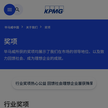
跳到主要内容
menu
search
毕马威中国
关于我们
奖项
奖项
毕马威所获的奖项均展示了我们在市场的领导地位、以及致
力回馈社会、成为理想企业的成就。
行业奖项
热心公益 回馈社会
理想企业
屡获殊荣的新闻
行业奖项