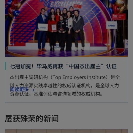
s
n
i
e
n
w
a
t
n
a
e
b
w
t
o
七冠加冕！毕马威再获“中国杰出雇主”认证
a
p
杰出雇主调研机构（Top Employers Institute）是全
b
e
球人力资源实践卓越性的权威认证机构，是全球人力
o
阅读更多
n
资源认证、基准评估与咨询领域的权威机构。
p
s
e
i
n
n
屡获殊荣的新闻
s
a
opens in a new tab
i
n