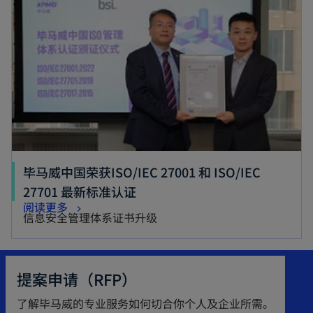
n
s
s
i
i
n
n
a
a
n
n
e
e
w
w
t
t
a
毕马威中国荣获ISO/IEC 27001 和 ISO/IEC
a
b
o
27701 最新标准认证
b
o
阅读更多
p
信息安全管理体系证书升级
p
e
e
n
n
s
提案申请（RFP）
s
i
了解毕马威的专业服务如何切合你个人及企业所需。
i
n