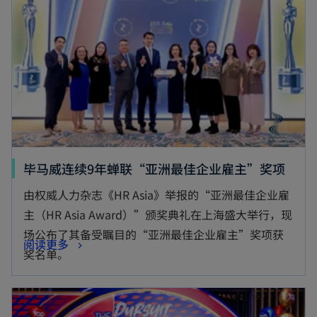
n
s
a
i
n
n
e
a
w
n
t
e
a
w
b
t
o
毕马威连续9年蝉联“亚洲最佳企业雇主”奖项
a
p
由权威人力杂志《HR Asia》举报的“亚洲最佳企业雇
b
e
主（HR Asia Award）”颁奖典礼在上海盛大举行，现
n
场公布了其备受瞩目的“亚洲最佳企业雇主”奖项获
o
阅读更多
s
奖名单。
p
i
e
n
opens in a new tab
n
a