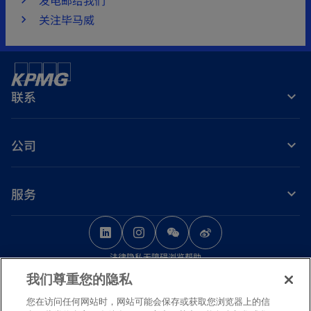
关注毕马威
联系
公司
服务
o
o
o
p
p
p
法律
隐私
无障碍浏览
帮助
e
e
e
我们尊重您的隐私
n
n
n
© 2026 毕马威华振会计师事务所（特殊普通合伙） — 中国合伙制会计师事务
s
s
s
您在访问任何网站时，网站可能会保存或获取您浏览器上的信
所，毕马威企业咨询（中国）有限公司 — 中国有限责任公司，毕马威会计师事