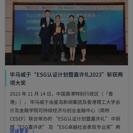
n
e
a
w
n
t
e
a
w
b
t
a
b
毕马威于“ESG认证计划暨嘉许礼2023”斩获两
o
项大奖
p
2023 年 11 月 14 日，中国香港特别行政区（「香
e
港」）， 毕马威于由星岛新闻集团及香港理工大学会
n
计及金融学院可持续经济与创业金融中心（简称
s
CESEF）联合举办的 “ESG认证计划暨嘉许礼” 中获
i
颁“ESG嘉许状” 及 “ESG卓越社会表现专业奖”两
o
阅读更多
n