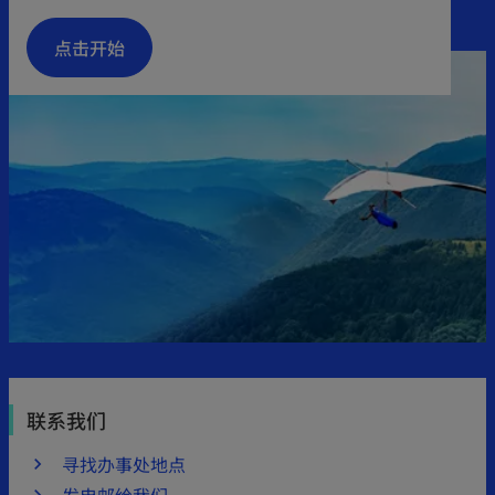
n
a
点击开始
a
n
n
e
e
w
w
t
t
a
a
b
b
联系我们
寻找办事处地点
发电邮给我们