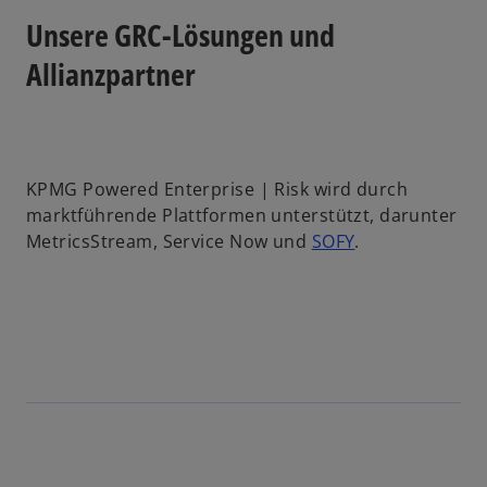
Unsere GRC-Lösungen und
Allianzpartner
KPMG Powered Enterprise | Risk wird durch
marktführende Plattformen unterstützt, darunter
o
MetricsStream, Service Now und
SOFY
.
p
e
n
s
i
n
a
n
e