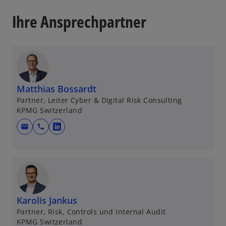
w
Ihre Ansprechpartner
t
a
b
Matthias Bossardt
Partner, Leiter Cyber & Digital Risk Consulting
KPMG Switzerland
mail
call
o
p
e
n
s
i
Karolis Jankus
n
Partner, Risk, Controls und Internal Audit
a
KPMG Switzerland