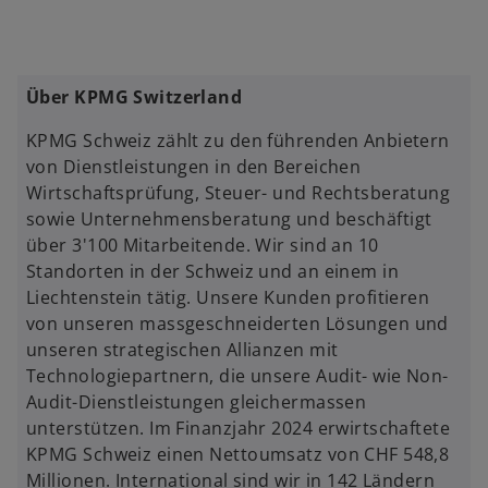
r
d
i
Über KPMG Switzerland
n
e
KPMG Schweiz zählt zu den führenden Anbietern
i
von Dienstleistungen in den Bereichen
n
Wirtschaftsprüfung, Steuer- und Rechtsberatung
e
sowie Unternehmensberatung und beschäftigt
r
über 3'100 Mitarbeitende. Wir sind an 10
n
Standorten in der Schweiz und an einem in
e
Liechtenstein tätig. Unsere Kunden profitieren
u
von unseren massgeschneiderten Lösungen und
e
unseren strategischen Allianzen mit
n
Technologiepartnern, die unsere Audit- wie Non-
R
Audit-Dienstleistungen gleichermassen
e
unterstützen. Im Finanzjahr 2024 erwirtschaftete
g
KPMG Schweiz einen Nettoumsatz von CHF 548,8
i
Millionen. International sind wir in 142 Ländern