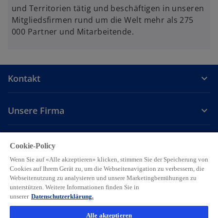
s
und Territorien tätig und beschäftigen in unseren
t
Mitgliedsfirmen rund um die Welt mehr als 275
e
000 Partner und Mitarbeitende.
r
k
a
r
Kontakt
t
e
g
Unsere Firma
e
ö
Karriere
f
Cookie-Policy
f
Wenn Sie auf «Alle akzeptieren» klicken, stimmen Sie der Speicherung von
w
w
w
w
w
n
Cookies auf Ihrem Gerät zu, um die Webseitenavigation zu verbessern, die
i
i
i
i
i
e
Webseitenutzung zu analysieren und unsere Marketingbemühungen zu
Legal
Privacy
Accessibility
r
r
Hilfe
r
Cookie Einstellungen
r
r
unterstützen. Weitere Informationen finden Sie in
t
d
d
d
d
d
unserer
Datenschutzerklärung.
© 2026 KPMG AG, eine Schweizer Aktiengesellschaft, ist eine
i
i
i
i
i
Gruppengesellschaft der KPMG Holding LLP, die Mitglied der globalen
Alle akzeptieren