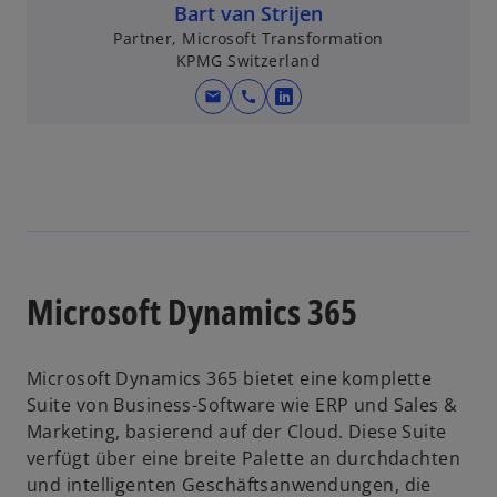
Bart van Strijen
Partner, Microsoft Transformation
KPMG Switzerland
mail
call
w
i
r
d
i
n
e
i
Microsoft Dynamics 365
n
e
r
Microsoft Dynamics 365 bietet eine komplette
n
Suite von Business-Software wie ERP und Sales &
e
Marketing, basierend auf der Cloud. Diese Suite
u
verfügt über eine breite Palette an durchdachten
e
und intelligenten Geschäftsanwendungen, die