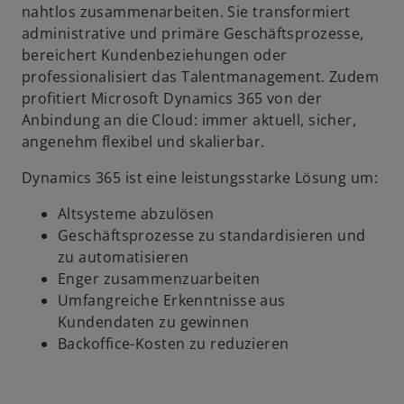
n
nahtlos zusammenarbeiten. Sie transformiert
R
administrative und primäre Geschäftsprozesse,
e
bereichert Kundenbeziehungen oder
g
professionalisiert das Talentmanagement. Zudem
i
profitiert Microsoft Dynamics 365 von der
s
Anbindung an die Cloud: immer aktuell, sicher,
t
angenehm flexibel und skalierbar.
e
Dynamics 365 ist eine leistungsstarke Lösung um:
r
k
Altsysteme abzulösen
a
Geschäftsprozesse zu standardisieren und
r
zu automatisieren
t
Enger zusammenzuarbeiten
e
Umfangreiche Erkenntnisse aus
g
Kundendaten zu gewinnen
e
Backoffice-Kosten zu reduzieren
ö
f
f