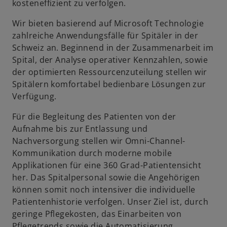
kosteneffizient zu verfolgen.
e
g
Wir bieten basierend auf Microsoft Technologie
e
zahlreiche Anwendungsfälle für Spitäler in der
ö
Schweiz an. Beginnend in der Zusammenarbeit im
f
Spital, der Analyse operativer Kennzahlen, sowie
f
der optimierten Ressourcenzuteilung stellen wir
n
Spitälern komfortabel bedienbare Lösungen zur
e
Verfügung.
t
Für die Begleitung des Patienten von der
Aufnahme bis zur Entlassung und
Nachversorgung stellen wir Omni-Channel-
Kommunikation durch moderne mobile
Applikationen für eine 360 Grad-Patientensicht
w
her. Das Spitalpersonal sowie die Angehörigen
ir
können somit noch intensiver die individuelle
d
Patientenhistorie verfolgen. Unser Ziel ist, durch
i
geringe Pflegekosten, das Einarbeiten von
n
Pflegetrends sowie die Automatisierung
e