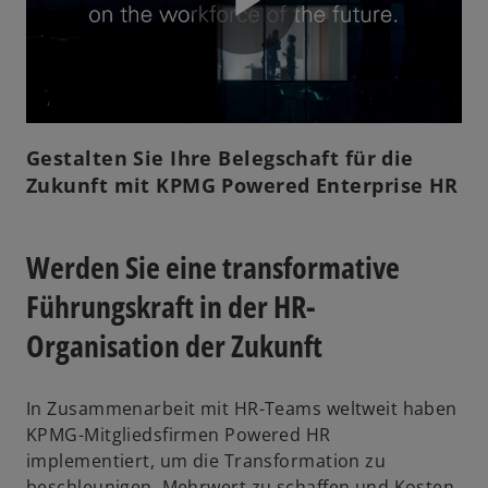
P
l
Gestalten Sie Ihre Belegschaft für die
Zukunft mit KPMG Powered Enterprise HR
a
Werden Sie eine transformative
Führungskraft in der HR-
Organisation der Zukunft
y
In Zusammenarbeit mit HR-Teams weltweit haben
KPMG-Mitgliedsfirmen Powered HR
implementiert, um die Transformation zu
V
beschleunigen, Mehrwert zu schaffen und Kosten