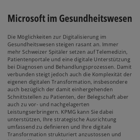
e
r
Microsoft im Gesundheitswesen
n
e
u
Die Möglichkeiten zur Digitalisierung im
e
Gesundheitswesen steigen rasant an. Immer
n
mehr Schweizer Spitäler setzen auf Telemedizin,
R
Patientenportale und eine digitale Unterstützung
e
bei Diagnosen und Behandlungsprozessen. Damit
g
verbunden steigt jedoch auch die Komplexität der
i
eigenen digitalen Transformation, insbesondere
s
auch bezüglich der damit einhergehenden
t
Schnittstellen zu Patienten, der Belegschaft aber
e
auch zu vor- und nachgelagerten
r
Leistungserbringern. KPMG kann Sie dabei
k
unterstützen, Ihre strategische Ausrichtung
a
umfassend zu definieren und Ihre digitale
r
Transformation strukturiert anzustossen und
t