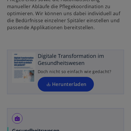
manueller Abläufe die Pflegekoordination zu
i
optimieren. Wir können uns dabei individuell auf
n
die Bedürfnisse einzelner Spitäler einstellen und
e
passende Applikationen bereitstellen.
r
n
e
u
Digitale Transformation im
e
Gesundheitswesen
n
R
Doch nicht so einfach wie gedacht?
e
g
Herunterladen
is
t
e
r
medical_information
k
a
Gesundheitswesen