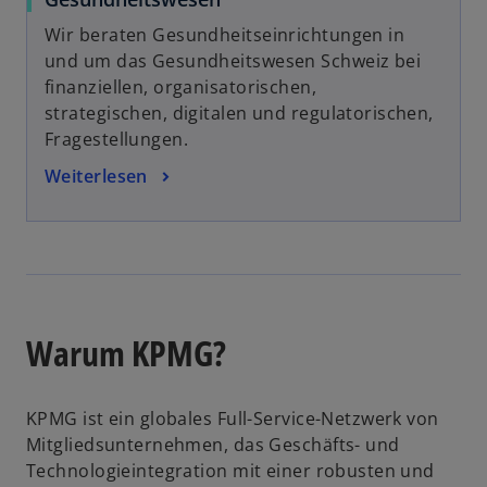
r
t
Wir beraten Gesundheitseinrichtungen in
e
und um das Gesundheitswesen Schweiz bei
g
finanziellen, organisatorischen,
e
strategischen, digitalen und regulatorischen,
ö
Fragestellungen.
ff
Weiterlesen
n
e
t
w
ir
d
Warum KPMG?
i
n
e
KPMG ist ein globales Full-Service-Netzwerk von
i
Mitgliedsunternehmen, das Geschäfts- und
n
Technologieintegration mit einer robusten und
e