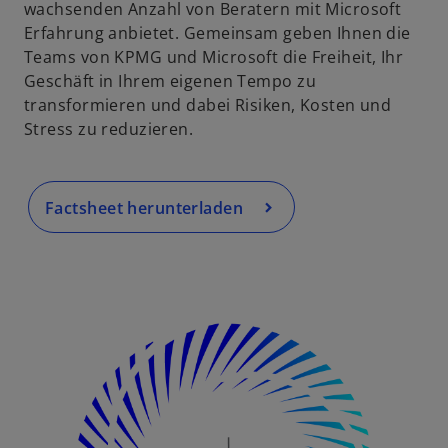
wachsenden Anzahl von Beratern mit Microsoft
r
Erfahrung anbietet. Gemeinsam geben Ihnen die
n
Teams von KPMG und Microsoft die Freiheit, Ihr
e
Geschäft in Ihrem eigenen Tempo zu
u
transformieren und dabei Risiken, Kosten und
e
Stress zu reduzieren.
n
R
e
g
Factsheet herunterladen
is
t
e
r
k
a
r
t
e
g