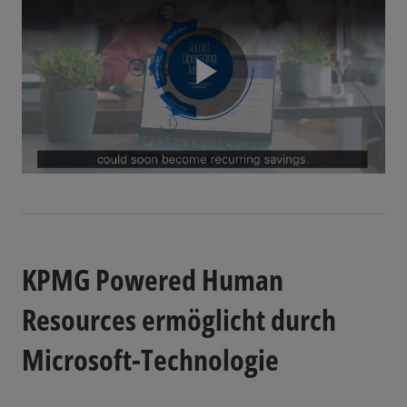
r
k
a
r
t
P
e
g
e
ö
l
ff
n
e
t
KPMG Powered Human
a
Resources ermöglicht durch
Microsoft-Technologie
y