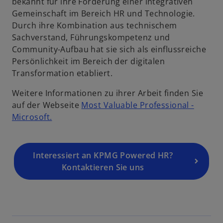
bekannt für ihre Förderung einer integrativen
Gemeinschaft im Bereich HR und Technologie.
Durch ihre Kombination aus technischem
Sachverstand, Führungskompetenz und
Community-Aufbau hat sie sich als einflussreiche
Persönlichkeit im Bereich der digitalen
Transformation etabliert.
Weitere Informationen zu ihrer Arbeit finden Sie
auf der Webseite
Most Valuable Professional -
w
Microsoft.
i
r
d
Interessiert an KPMG Powered HR?
i
Kontaktieren Sie uns
n
e
i
n