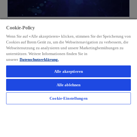
Microsoft Dynamics 365 Sales &
Cookie-Policy
Marketing
Wenn Sie auf «Alle akzeptieren» klicken, stimmen Sie der Speicherung von
Der Konkurrenz stets einen Schritt voraus –
Cookies auf Ihrem Gerät zu, um die Webseitenavigation zu verbessern, die
Webseitenutzung zu analysieren und unsere Marketingbemühungen zu
mit Microsoft Dynamics 365 Sales &
unterstützen. Weitere Informationen finden Sie in
Marketing wird Ihre digitale Customer
unserer
Datenschutzerklärung.
Journey zukunftssicher.
Alle akzeptieren
Alle ablehnen
Weiterlesen
Cookie-Einstellungen
Kontakt