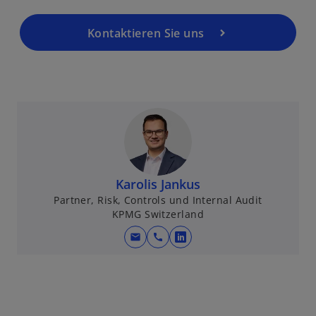
Kontaktieren Sie uns
Karolis Jankus
Partner, Risk, Controls und Internal Audit
KPMG Switzerland
mail
call
w
i
w
r
ir
d
d
i