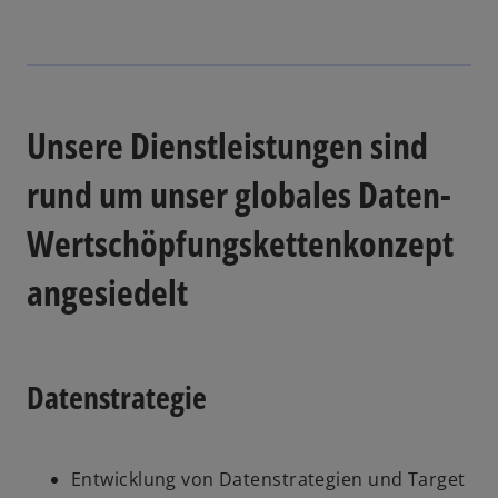
d
i
n
e
i
Unsere Dienstleistungen sind
n
e
rund um unser globales Daten-
r
Wertschöpfungskettenkonzept
n
e
angesiedelt
u
e
n
R
Datenstrategie
e
g
i
s
Entwicklung von Datenstrategien und Target