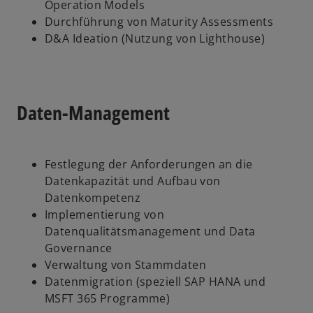
t
Operation Models
e
Durchführung von Maturity Assessments
r
D&A Ideation (Nutzung von Lighthouse)
k
a
r
t
Daten-Management
e
g
e
Festlegung der Anforderungen an die
ö
Datenkapazität und Aufbau von
f
Datenkompetenz
f
Implementierung von
n
Datenqualitätsmanagement und Data
e
Governance
t
Verwaltung von Stammdaten
Datenmigration (speziell SAP HANA und
MSFT 365 Programme)