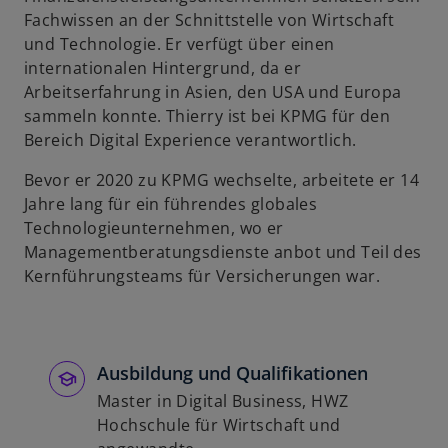
n
Fachwissen an der Schnittstelle von Wirtschaft
e
und Technologie. Er verfügt über einen
u
internationalen Hintergrund, da er
e
Arbeitserfahrung in Asien, den USA und Europa
n
sammeln konnte. Thierry ist bei KPMG für den
R
Bereich Digital Experience verantwortlich.
e
g
Bevor er 2020 zu KPMG wechselte, arbeitete er 14
i
Jahre lang für ein führendes globales
s
Technologieunternehmen, wo er
t
Managementberatungsdienste anbot und Teil des
e
Kernführungsteams für Versicherungen war.
r
k
a
r
Ausbildung und Qualifikationen
t
Master in Digital Business, HWZ
e
Hochschule für Wirtschaft und
g