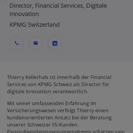
Director, Financial Services, Digitale
Innovation
KPMG Switzerland
call
mail
w
i
r
d
Thierry Kellerhals ist innerhalb der Financial
i
Services von KPMG Schweiz als Director für
n
digitale Innovation verantwortlich.
e
Mit seiner umfassenden Erfahrung im
i
Versicherungswesen verfolgt Thierry einen
n
kundenorientierten Ansatz bei der Beratung
e
unserer Schweizer FS-Kunden.
r
Finanzdienstleistungsunternehmen schätzen sein