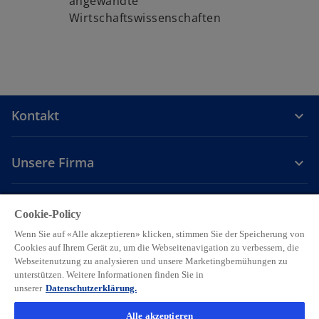
angewandte
e
Wirtschaftswissenschaften
ö
f
f
n
e
t
Kontakt
Unsere Firma
Karriere
Cookie-Policy
Wenn Sie auf «Alle akzeptieren» klicken, stimmen Sie der Speicherung von
w
w
w
w
w
Cookies auf Ihrem Gerät zu, um die Webseitenavigation zu verbessern, die
i
i
i
i
i
Webseitenutzung zu analysieren und unsere Marketingbemühungen zu
Legal
Privacy
Accessibility
r
r
Hilfe
r
Cookie Einstellungen
r
r
unterstützen. Weitere Informationen finden Sie in
d
d
d
d
d
unserer
Datenschutzerklärung.
© 2026 KPMG AG, eine Schweizer Aktiengesellschaft, ist eine
i
i
i
i
i
Gruppengesellschaft der KPMG Holding LLP, die Mitglied der globalen
Alle akzeptieren