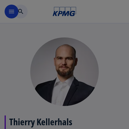
Navigation überspringen
menu
search
Thierry Kellerhals