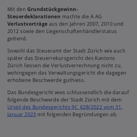
r
Mit den
Grundstückgewinn-
k
Steuerdeklarationen
machte die A AG
a
Verlustvorträge
aus den Jahren 2007, 2010 und
r
2012 sowie den Liegenschaftenhändlerstatus
t
geltend.
e
g
Sowohl das Steueramt der Stadt Zürich wie auch
e
später das Steuerrekursgericht des Kantons
ö
Zürich liessen die Verlustverrechnung nicht zu,
f
wohingegen das Verwaltungsgericht die dagegen
f
erhobene Beschwerde guthiess.
n
e
Das Bundesgericht wies schlussendlich die darauf
t
folgende Beschwerde der Stadt Zürich mit dem
Urteil des Bundesgerichts 9C_628/2022 vom 31.
Januar 2023
mit folgenden Begründungen ab.