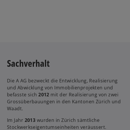
i
n
e
i
n
e
r
n
e
Sachverhalt
u
e
n
Die A AG bezweckt die Entwicklung, Realisierung
R
und Abwicklung von Immobilienprojekten und
e
befasste sich
2012
mit der Realisierung von zwei
g
Grossüberbauungen in den Kantonen Zürich und
i
Waadt.
s
t
Im Jahr
2013
wurden in Zürich sämtliche
e
Stockwerkseigentumseinheiten veräussert.