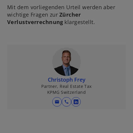
Mit dem vorliegenden Urteil werden aber
wichtige Fragen zur
Zürcher
Verlustverrechnung
klargestellt.
Christoph Frey
Partner, Real Estate Tax
KPMG Switzerland
mail
call
w
i
r
d