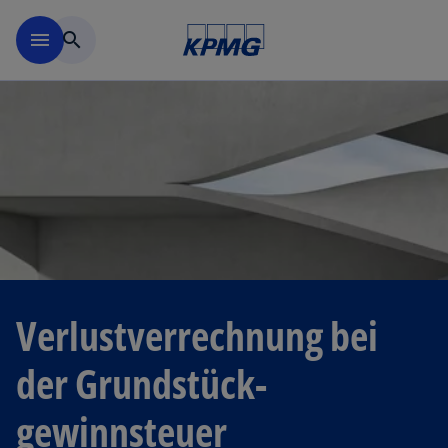
Navigation überspringen
menu
search
Verlustverrechnung bei
der Grundstück­
gewinnsteuer