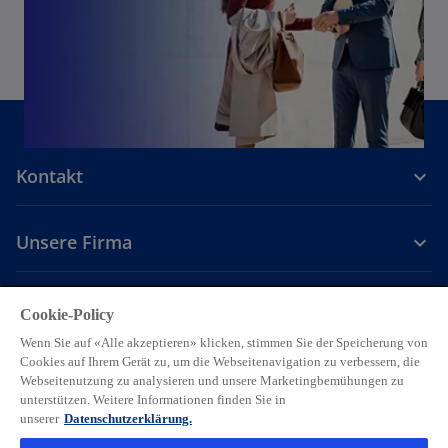
Kontakt
Unsere Firma
Karriere
Cookie-Policy
Wenn Sie auf «Alle akzeptieren» klicken, stimmen Sie der Speicherung von
w
w
w
w
w
Cookies auf Ihrem Gerät zu, um die Webseitenavigation zu verbessern, die
i
i
i
i
i
Webseitenutzung zu analysieren und unsere Marketingbemühungen zu
Legal
Privacy
Accessibility
r
r
Hilfe
r
Cookie Einstellungen
r
r
unterstützen. Weitere Informationen finden Sie in
d
d
d
d
d
unserer
Datenschutzerklärung.
© 2026 KPMG AG, eine Schweizer Aktiengesellschaft, ist eine
i
i
i
i
i