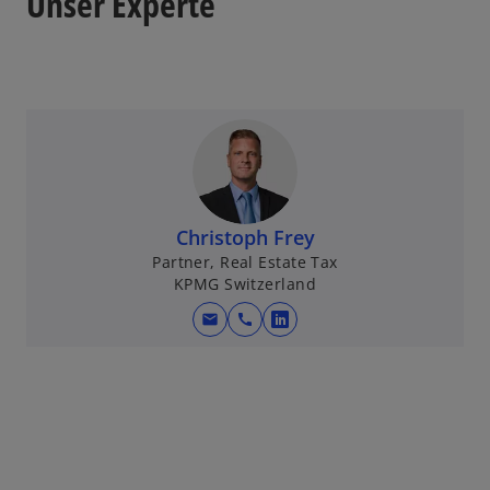
Unser Experte
Christoph Frey
Partner, Real Estate Tax
KPMG Switzerland
mail
call
w
i
r
d
i
n
e