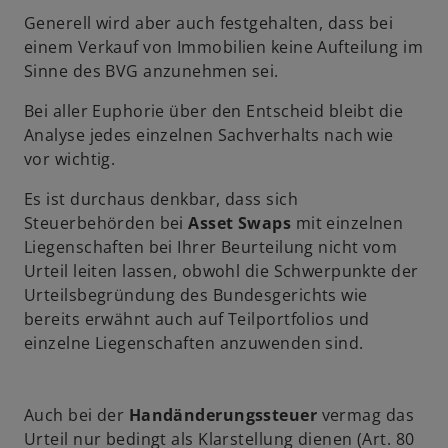
e
r
Generell wird aber auch festgehalten, dass bei
r
k
einem Verkauf von Immobilien keine Aufteilung im
k
a
Sinne des BVG anzunehmen sei.
a
r
r
t
Bei aller Euphorie über den Entscheid bleibt die
t
e
Analyse jedes einzelnen Sachverhalts nach wie
e
g
vor wichtig.
g
e
Es ist durchaus denkbar, dass sich
e
ö
Steuerbehörden bei
Asset Swaps
mit einzelnen
ö
f
Liegenschaften bei Ihrer Beurteilung nicht vom
f
f
Urteil leiten lassen, obwohl die Schwerpunkte der
f
n
Urteilsbegründung des Bundesgerichts wie
n
e
bereits erwähnt auch auf Teilportfolios und
e
t
einzelne Liegenschaften anzuwenden sind.
t
Auch bei der
Handänderungssteuer
vermag das
Urteil nur bedingt als Klarstellung dienen (Art. 80