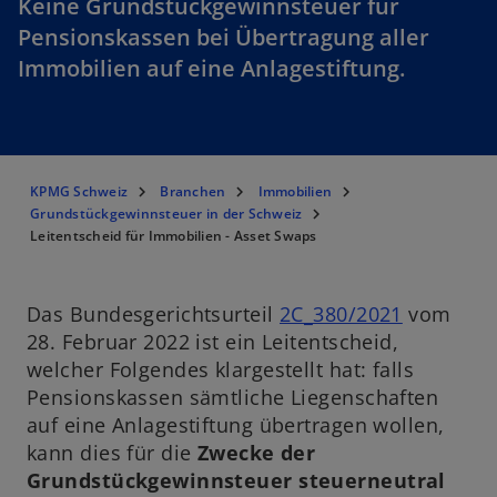
Keine Grundstückgewinnsteuer für
Pensionskassen bei Übertragung aller
Immobilien auf eine Anlagestiftung.
KPMG Schweiz
Branchen
Immobilien
Grundstückgewinnsteuer in der Schweiz
Leitentscheid für Immobilien - Asset Swaps
w
Das Bundesgerichtsurteil
2C_380/2021
vom
i
28. Februar 2022 ist ein Leitentscheid,
r
welcher Folgendes klargestellt hat: falls
d
Pensionskassen sämtliche Liegenschaften
i
auf eine Anlagestiftung übertragen wollen,
n
kann dies für die
Zwecke der
e
Grundstückgewinnsteuer steuerneutral