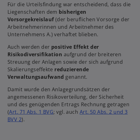
Für die Urteilsfindung war entscheidend, dass die
r
i
Liegenschaften dem
bisherigen
t
n
Vorsorgekreislauf
(der beruflichen Vorsorge der
e
e
Arbeitnehmerinnen und Arbeitnehmer des
g
r
Unternehmens A.) verhaftet blieben.
e
n
ö
e
Auch werden der
positive Effekt der
f
u
Risikodiversifikation
aufgrund der breiteren
f
e
Streuung der Anlagen sowie der sich aufgrund
n
n
Skalierungseffekte
reduzierende
e
R
Verwaltungsaufwand
genannt.
t
e
g
Damit wurde den Anlagegrundsätzen der
i
angemessenen Risikoverteilung, der Sicherheit
s
und des genügenden Ertrags Rechnung getragen
w
t
(
Art. 71 Abs. 1 BVG
; vgl. auch
Art. 50 Abs. 2 und 3
w
i
e
BVV 2
).
i
r
r
r
d
k