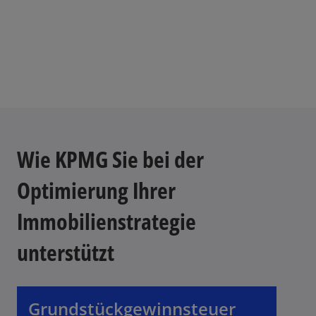
e
g
i
s
t
e
r
k
a
Wie KPMG Sie bei der
r
t
Optimierung Ihrer
e
Immobilienstrategie
g
e
unterstützt
ö
f
f
n
Grundstückgewinnsteuer