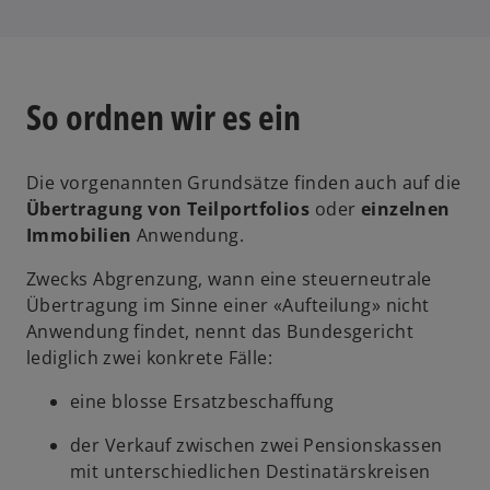
d
i
a
i
n
r
n
e
t
e
i
e
So ordnen wir es ein
i
n
g
n
e
e
e
r
ö
Die vorgenannten Grundsätze finden auch auf die
r
n
f
Übertragung von Teilportfolios
oder
einzelnen
n
e
f
Immobilien
Anwendung.
e
u
n
u
e
e
Zwecks Abgrenzung, wann eine steuerneutrale
e
n
t
Übertragung im Sinne einer «Aufteilung» nicht
n
R
Anwendung findet, nennt das Bundesgericht
R
e
lediglich zwei konkrete Fälle:
e
g
g
i
eine blosse Ersatzbeschaffung
i
s
der Verkauf zwischen zwei Pensionskassen
s
t
mit unterschiedlichen Destinatärskreisen
t
e