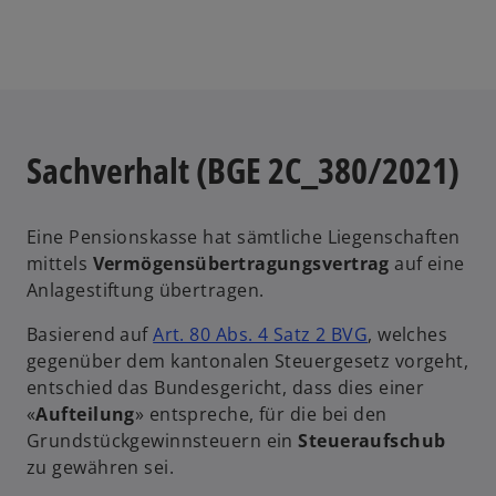
r
i
t
n
e
e
g
r
e
n
ö
e
Sachverhalt (BGE 2C_380/2021)
f
u
f
e
n
n
Eine Pensionskasse hat sämtliche Liegenschaften
e
R
mittels
Vermögensübertragungsvertrag
auf eine
t
e
Anlagestiftung übertragen.
g
i
w
Basierend auf
Art. 80 Abs. 4 Satz 2 BVG
, welches
s
i
gegenüber dem kantonalen Steuergesetz vorgeht,
t
r
entschied das Bundesgericht, dass dies einer
e
d
«
Aufteilung
» entspreche, für die bei den
r
i
Grundstückgewinnsteuern ein
Steueraufschub
k
n
zu gewähren sei.
a
e