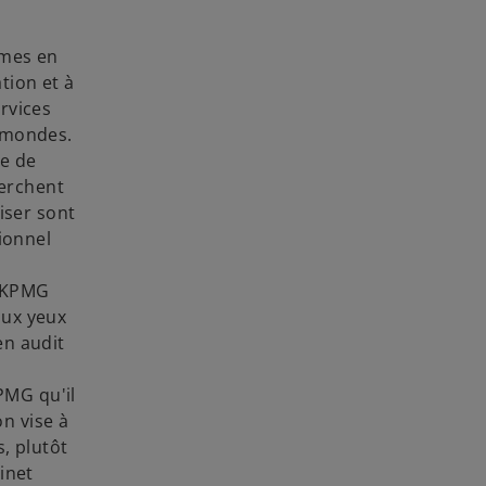
mmes en
tion et à
rvices
x mondes.
e de
herchent
liser sont
ionnel
c KPMG
aux yeux
en audit
PMG qu'il
n vise à
, plutôt
inet