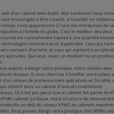
sein d'un cabinet bien établi. Non seulement nous so
V
sont encouragés à être créatifs, à travailler en collabora
temps, nous appartenons à l'une des entreprises de se
 réputées à l'échelle du globe. C'est le meilleur des deu
ersonnel est constamment exposé à une quantité massiv
i
technologies innovatrices et d'aptitudes. Ceux qui rec
vers secteurs d'activité, et ceux qui aspirent à se spécia
rs aptitudes. Que vous soyez un étudiant ou un profess
t.
d
ous aspirez à élargir votre pratique, notre relation ave
nts et réseaux. Si vous cherchez à bonifier votre valeur 
 d'un réseau de professionnels spécialisés en fiscalité, 
pas obtenir dans un cabinet d'avocats traditionnel.
e
seau. Ce n'est pas parce que le cabinet fait partie de K
ez KPMG cabinet juridique, notre structure de rémunératio
portefeuille au-delà du réseau KPMG de cabinets membres
bles. Vous pouvez élargir votre pratique chez KPMG cab