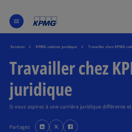
menu
Services
KPMG cabinet juridique
Travailler chez KPMG cab
Travailler chez K
juridique
Si vous aspirez à une carrière juridique différente 
s
s
s
’
’
’
Partagez
o
o
o
u
u
u