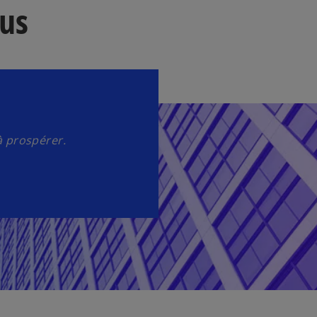
us
à prospérer.