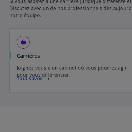
Si vous aspirez à une carrière juridique différente 
Discutez avec un de nos professionnels dès aujour
notre équipe.
work
Carrières
Joignez-vous à un cabinet où vous pourrez agir
pour vous différencier.
Tout savoir
s
’
o