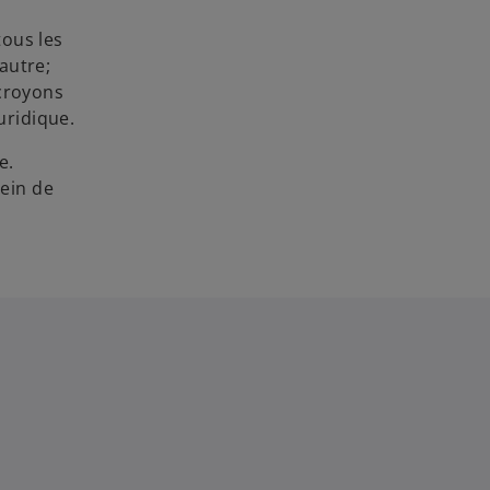
tous les
autre;
croyons
uridique.
e.
ein de