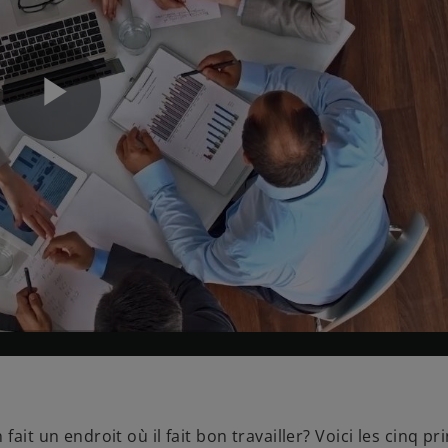
P
l
a
y
ait un endroit où il fait bon travailler? Voici les cinq pr