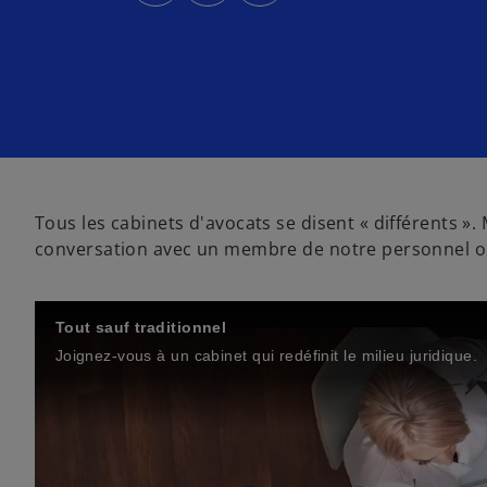
v
v
v
r
r
r
e
e
e
d
d
d
a
a
a
n
n
n
s
s
s
u
u
u
n
n
n
n
n
n
o
o
o
u
u
u
v
v
v
e
e
e
l
l
l
o
o
o
Tous les cabinets d'avocats se disent « différents ».
n
n
n
g
g
g
conversation avec un membre de notre personnel ou 
l
l
l
e
e
e
t
t
t
Tout sauf traditionnel
Joignez-vous à un cabinet qui redéfinit le milieu juridique.