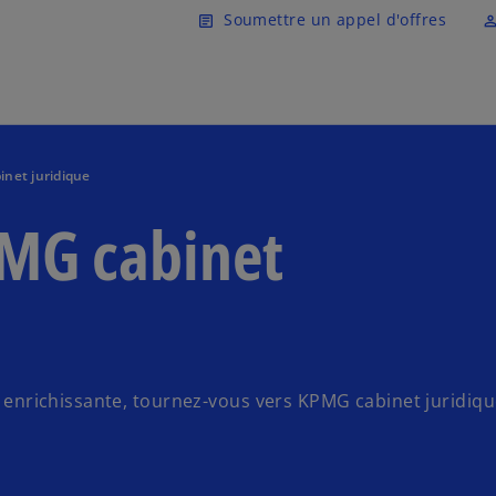
Skip to main content
Soumettre un appel d'offres
article
perm_ident
inet juridique
PMG cabinet
et enrichissante, tournez-vous vers KPMG cabinet juridiqu