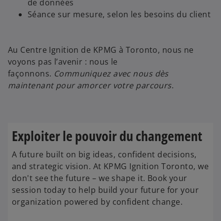
de données
Séance sur mesure, selon les besoins du client
Au Centre Ignition de KPMG à Toronto, nous ne
voyons pas l’avenir : nous le
façonnons.
Communiquez avec nous dès
maintenant pour amorcer votre parcours
.
s
’
o
u
Exploiter le pouvoir du changement
v
A future built on big ideas, confident decisions,
r
and strategic vision. At KPMG Ignition Toronto, we
e
don't see the future – we shape it. Book your
d
session today to help build your future for your
a
organization powered by confident change.
n
s