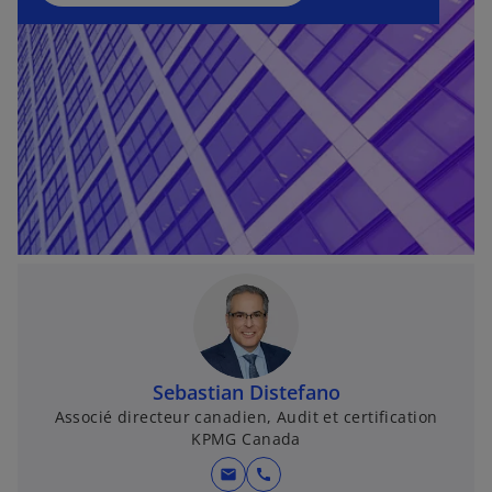
o
u
v
e
l
o
n
g
l
e
t
Sebastian Distefano
Associé directeur canadien, Audit et certification
KPMG Canada
mail
call