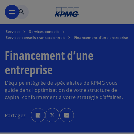
Skip to main content
menu
search
Services
Services-conseils
Services-conseils transactionnels
Financement d’une entreprise
Financement d’une
entreprise
L’équipe intégrée de spécialistes de KPMG vous
guide dans l’optimisation de votre structure de
capital conformément à votre stratégie d’affaires.
s
s
s
’
’
’
Partagez
o
o
o
u
u
u
v
v
v
r
r
r
e
e
e