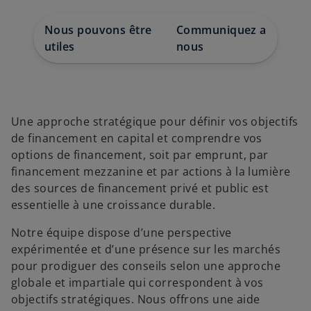
d
d
d
a
a
a
n
n
n
s
s
s
Nous pouvons être
Communiquez avec
u
u
u
n
n
n
utiles
nous
n
n
n
o
o
o
u
u
u
v
v
v
e
e
e
l
l
l
o
o
o
n
n
n
g
g
g
Une approche stratégique pour définir vos objectifs
l
l
l
e
e
e
de financement en capital et comprendre vos
t
t
t
options de financement, soit par emprunt, par
financement mezzanine et par actions à la lumière
des sources de financement privé et public est
essentielle à une croissance durable.
Notre équipe dispose d’une perspective
expérimentée et d’une présence sur les marchés
pour prodiguer des conseils selon une approche
globale et impartiale qui correspondent à vos
objectifs stratégiques. Nous offrons une aide