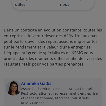
u
u
u
n
n
n
utiles
nous
n
n
n
o
o
o
u
u
u
v
v
v
e
e
e
l
l
l
o
o
o
n
n
n
g
g
g
Dans un contexte en évolution constante, toutes les
l
l
l
e
e
e
entreprises doivent relever des défis. Un faux pas
t
t
t
peut parfois avoir des répercussions importantes
sur le rendement et la valeur d’une entreprise.
L’équipe intégrée de spécialistes de KPMG vous
oriente dans les moments difficiles afin de livrer des
résultats réels pour vos parties prenantes.
Anamika Gadia
Associée, Services-conseils transactionnels,
Restructuration et redressement d’entreprise,
et leader nationale, Marchés industriels
KPMG Canada