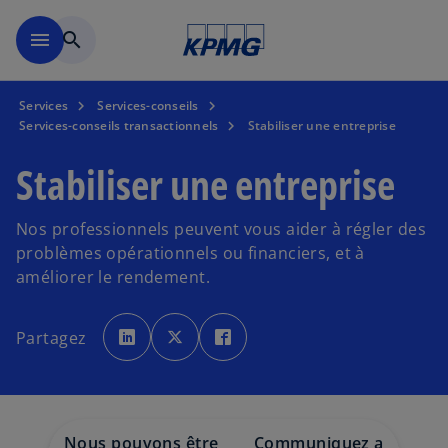
Skip to main content
menu
search
Services
Services-conseils
Services-conseils transactionnels
Stabiliser une entreprise
Stabiliser une entreprise
Nos professionnels peuvent vous aider à régler des
problèmes opérationnels ou financiers, et à
améliorer le rendement.
s
s
s
’
’
’
Partagez
o
o
o
u
u
u
v
v
v
r
r
r
e
e
e
d
d
d
a
a
a
n
n
n
s
s
s
Nous pouvons être
Communiquez avec