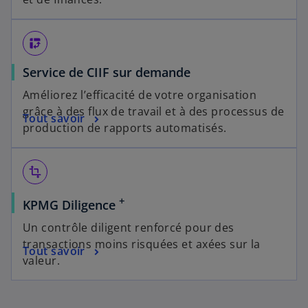
pivot_table_chart
Service de CIIF sur demande
Améliorez l’efficacité de votre organisation
grâce à des flux de travail et à des processus de
Tout savoir
production de rapports automatisés.
transform
+
KPMG Diligence
Un contrôle diligent renforcé pour des
transactions moins risquées et axées sur la
Tout savoir
valeur.
s
’