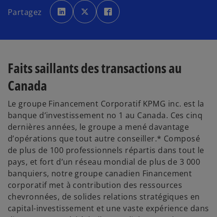
s
s
s
’
’
’
Partagez
o
o
o
u
u
u
v
v
v
r
r
r
e
e
e
d
d
d
a
a
a
n
n
n
s
s
s
Faits saillants des transactions au
u
u
u
n
n
n
n
n
n
Canada
o
o
o
u
u
u
v
v
v
e
e
e
Le groupe Financement Corporatif KPMG inc. est la
l
l
l
o
o
o
banque d’investissement no 1 au Canada. Ces cinq
n
n
n
g
g
g
dernières années, le groupe a mené davantage
l
l
l
e
e
e
d’opérations que tout autre conseiller.* Composé
t
t
t
de plus de 100 professionnels répartis dans tout le
pays, et fort d’un réseau mondial de plus de 3 000
banquiers, notre groupe canadien Financement
corporatif met à contribution des ressources
chevronnées, de solides relations stratégiques en
capital-investissement et une vaste expérience dans