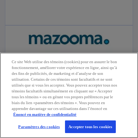
Ce site Web utilise des témoins (cookies) pour en assurer le bon
fonctionnement, améliorer votre expérience en ligne, ainsi qu’à
des fins de publicités, de marketing et d’analyse de son
utilisation. Certains de ces témoins sont facultatifs et ne sont
utilisés que si vous les acceptez. Vous pouvez accepter tous nos
témoins facultatifs simultanément en cliquant sur « Accepter
tous les témoins » ou en gérant vos propres préférences par le
biais du lien «paramètres des témoins ». Vous pouvez en
Vente de Mazooma Technical Services à
apprendre davantage sur ces utilisations dans l’énoncé en
Nuvei Corporation
Énoncé en matière de confidentialité
Financement corporatif KPMG conseille
Paramètres des cookies
Accepter tous les cookies
Mazooma Technical Services Inc. dans le cadre