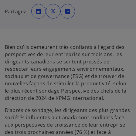
s
s
s
’
’
’
Partagez
o
o
o
u
u
u
v
v
v
r
r
r
e
e
e
d
d
d
a
a
a
n
n
n
s
s
s
u
u
u
Bien qu’ils demeurent très confiants à l’égard des
n
n
n
n
n
n
perspectives de leur entreprise sur trois ans, les
o
o
o
u
u
u
dirigeants canadiens se sentent pressés de
v
v
v
e
e
e
respecter leurs engagements environnementaux,
l
l
l
o
o
o
sociaux et de gouvernance (ESG) et de trouver de
n
n
n
g
g
g
nouvelles façons de stimuler la productivité, selon
l
l
l
e
e
e
le plus récent sondage Perspective des chefs de la
t
t
t
direction de 2024 de KPMG International.
D’après ce sondage, les dirigeants des plus grandes
sociétés influentes au Canada sont confiants face
aux perspectives de croissance de leur entreprise
des trois prochaines années (76 %) et face à