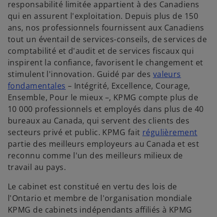
responsabilité limitée appartient à des Canadiens
qui en assurent l'exploitation. Depuis plus de 150
ans, nos professionnels fournissent aux Canadiens
tout un éventail de services-conseils, de services de
comptabilité et d'audit et de services fiscaux qui
inspirent la confiance, favorisent le changement et
stimulent l'innovation. Guidé par des
valeurs
s
fondamentales
– Intégrité, Excellence, Courage,
’
Ensemble, Pour le mieux –, KPMG compte plus de
o
10 000 professionnels et employés dans plus de 40
u
bureaux au Canada, qui servent des clients des
v
s
secteurs privé et public. KPMG fait
régulièrement
r
’
partie des meilleurs employeurs au Canada et est
e
o
reconnu comme l'un des meilleurs milieux de
d
u
travail au pays.
a
v
Le cabinet est constitué en vertu des lois de
n
r
l'Ontario et membre de l'organisation mondiale
s
e
KPMG de cabinets indépendants affiliés à KPMG
u
d