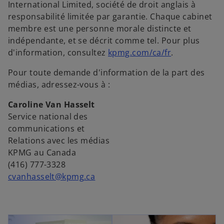
International Limited, société de droit anglais à
n
a
responsabilité limitée par garantie. Chaque cabinet
n
n
membre est une personne morale distincte et
o
s
indépendante, et se décrit comme tel. Pour plus
u
u
s
d'information, consultez
kpmg.com/ca/fr
.
v
n
’
e
n
Pour toute demande d'information de la part des
o
l
o
médias, adressez-vous à :
u
o
u
v
n
v
Caroline Van Hasselt
r
g
e
Service national des
e
l
l
communications et
d
e
o
Relations avec les médias
a
t
n
KPMG au Canada
n
g
(416) 777-3328
s
l
cvanhasselt@kpmg.ca
u
e
n
t
n
o