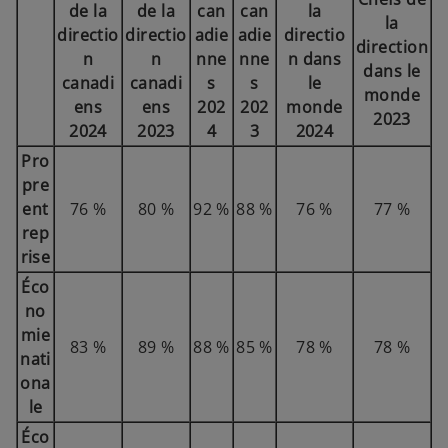
de la
de la
can
can
la
la
directio
directio
adie
adie
directio
direction
n
n
nne
nne
n dans
dans le
canadi
canadi
s
s
le
monde
ens
ens
202
202
monde
2023
2024
2023
4
3
2024
Pro
pre
ent
76 %
80 %
92 %
88 %
76 %
77 %
rep
rise
Éco
no
mie
83 %
89 %
88 %
85 %
78 %
78 %
nati
ona
le
Éco