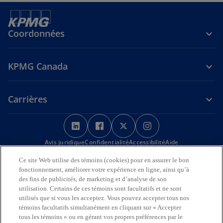
Coordonnées
KPMG Canada
Carrières
s
s
s
s
’
’
’
’
Avis juridique
Confidentialité
o
o
Accessibilité
o
o
Aide
u
u
u
u
Ce site Web utilise des témoins (cookies) pour en assurer le bon
Nous reconnaissons en toute déférence que les bureaux de KPMG
v
v
v
v
fonctionnement, améliorer votre expérience en ligne, ainsi qu’à
sur l’Île de la Tortue (Amérique du Nord) sont situés sur les
r
r
r
r
des fins de publicités, de marketing et d’analyse de son
territoires traditionnels, visés par traité et non cédés des Premières
utilisation. Certains de ces témoins sont facultatifs et ne sont
Nations, des Inuits et des Métis.
e
e
e
e
utilisés que si vous les acceptez. Vous pouvez accepter tous nos
d
d
d
d
témoins facultatifs simultanément en cliquant sur « Accepter
© 2026 KPMG s.r.l./S.E.N.C.R.L., société à responsabilité limitée de
a
a
a
a
l’Ontario et cabinet membre de l’organisation mondiale KPMG de
tous les témoins » ou en gérant vos propres préférences par le