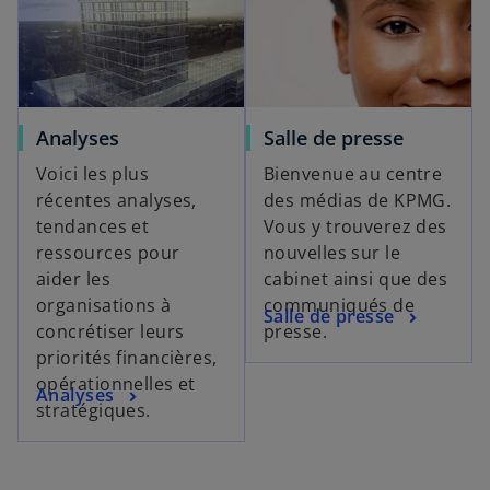
u
v
e
l
o
Analyses
Salle de presse
n
Voici les plus
Bienvenue au centre
g
récentes analyses,
des médias de KPMG.
l
tendances et
Vous y trouverez des
e
ressources pour
nouvelles sur le
t
aider les
cabinet ainsi que des
organisations à
communiqués de
Salle de presse
concrétiser leurs
presse.
priorités financières,
opérationnelles et
Analyses
stratégiques.