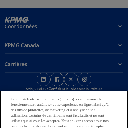
Coordonnées
KPMG Canada
Carrières
s
s
s
s
’
’
’
’
Avis juridique
Confidentialité
o
o
Accessibilité
o
o
Aide
u
u
u
u
Ce site Web utilise des témoins (cookies) pour en assurer le bon
Nous reconnaissons en toute déférence que les bureaux de KPMG
v
v
v
v
fonctionnement, améliorer votre expérience en ligne, ainsi qu’à
sur l’Île de la Tortue (Amérique du Nord) sont situés sur les
r
r
r
r
des fins de publicités, de marketing et d’analyse de son
territoires traditionnels, visés par traité et non cédés des Premières
utilisation. Certains de ces témoins sont facultatifs et ne sont
Nations, des Inuits et des Métis.
e
e
e
e
utilisés que si vous les acceptez. Vous pouvez accepter tous nos
d
d
d
d
© 2026 KPMG s.r.l./S.E.N.C.R.L., société à responsabilité limitée de
témoins facultatifs simultanément en cliquant sur « Accepter