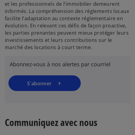
et les professionnels de l’immobilier demeurent
o
informés. La compréhension des règlements locaux
u
facilite l’adaptation au contexte réglementaire en
v
évolution. En relevant ces défis de façon proactive,
r
les parties prenantes peuvent mieux protéger leurs
e
investissements et leurs contributions sur le
d
marché des locations à court terme.
a
n
Abonnez-vous à nos alertes par courriel
s
u
n
S'abonner
n
s
o
’
u
o
v
u
e
v
Communiquez avec nous
l
r
o
e