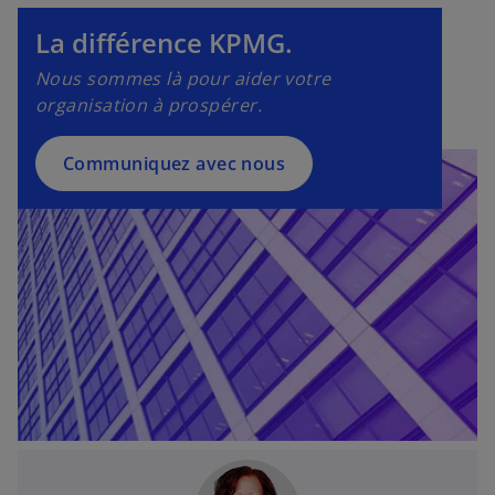
n
d
g
La différence KPMG.
a
l
n
Nous sommes là pour aider votre
e
s
organisation à prospérer.
t
u
n
Communiquez avec nous
n
o
u
v
e
l
o
n
g
l
e
t