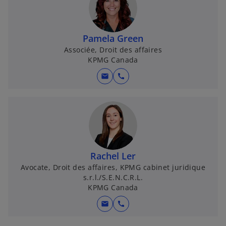
Pamela Green
Associée, Droit des affaires
KPMG Canada
mail
call
Rachel Ler
Avocate, Droit des affaires, KPMG cabinet juridique
s.r.l./S.E.N.C.R.L.
KPMG Canada
mail
call