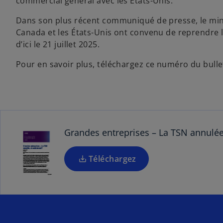
commercial général avec les États-Unis.
s
Dans son plus récent communiqué de presse, le min
’
Canada et les États-Unis ont convenu de reprendre 
o
d’ici le 21 juillet 2025.
u
v
Pour en savoir plus, téléchargez ce numéro du bull
r
e
d
a
n
s
Grandes entreprises – La TSN annulée
u
n
Téléchargez
n
o
u
v
e