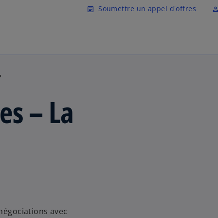
Skip to main content
Soumettre un appel d'offres
article
perm_ident
?
es – La
 négociations avec