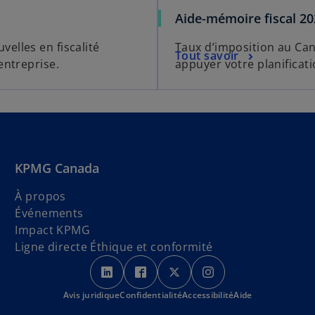
Aide-mémoire fiscal 2
elles en fiscalité
Taux d’imposition au Ca
Tout savoir
entreprise.
appuyer votre planificatio
KPMG Canada
À propos
Événements
Impact KPMG
Ligne directe Éthique et conformité
s
s
s
s
’
’
’
’
Avis juridique
Confidentialité
o
o
Accessibilité
o
o
Aide
u
u
u
u