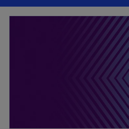
l
o
n
g
l
e
t