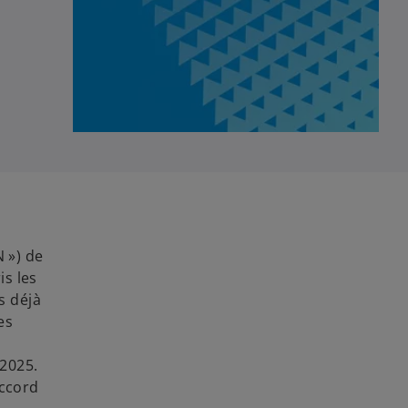
N ») de
is les
s déjà
es
 2025.
accord