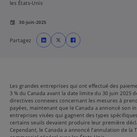
les États-Unis
30-juin-2025
event
s
s
s
’
’
’
Partagez
o
o
o
u
u
u
v
v
v
r
r
r
e
e
e
d
d
d
a
a
a
n
n
n
s
s
s
u
u
u
n
n
n
n
n
n
Les grandes entreprises qui ont effectué des paiemen
o
o
o
u
u
u
3 % du Canada avant la date limite du 30 juin 2025 dev
v
v
v
e
e
e
directives connexes concernant les mesures à pre
l
l
l
o
o
o
payées, maintenant que le Canada a annoncé son inte
n
n
n
g
g
g
entreprises visées qui gagnent des types spécifiqu
l
l
l
e
e
e
certains seuils devaient produire leur première décla
t
t
t
Cependant, le Canada a annoncé l’annulation de la T