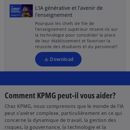
r
L’IA générative et l’avenir de
e
l’enseignement
o
d
Pourquoi les chefs de file de
a
l’enseignement supérieur misent-ils sur
n
la technologie pour consolider la place
de leur établissement et favoriser la
s
réussite des étudiants et du personnel?
u
n
Download
n
o
u
v
e
Comment KPMG peut-il vous aider?
l
o
Chez KPMG, nous comprenons que le monde de l’IA
n
peut s’avérer complexe, particulièrement en ce qui
g
concerne la dynamique de travail, la gestion des
l
risques, la gouvernance, la technologie et la