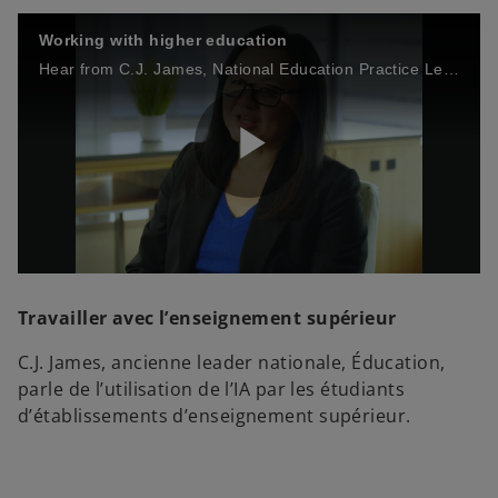
Working with higher education
Hear from C.J. James, National Education Practice Leader on the usage of AI by students in higher education.
P
l
Travailler avec l’enseignement supérieur
C.J. James, ancienne leader nationale, Éducation,
parle de l’utilisation de l’IA par les étudiants
a
d’établissements d’enseignement supérieur.