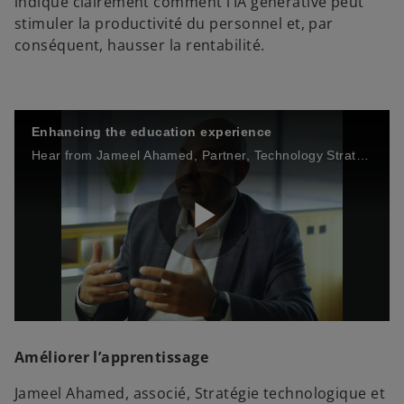
o
indique clairement comment l’IA générative peut
stimuler la productivité du personnel et, par
conséquent, hausser la rentabilité.
Enhancing the education experience
Hear from Jameel Ahamed, Partner, Technology Strategy and Digital Transformation on how AI can be used to enhance the student experience and administrative back-office processes.
P
l
Améliorer l’apprentissage
Jameel Ahamed, associé, Stratégie technologique et