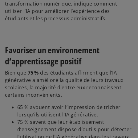
transformation numérique, indique comment
a
utiliser l’IA pour améliorer l’expérience des
étudiants et les processus administratifs.
y
Favoriser un environnement
d’apprentissage positif
V
Bien que
75 %
des étudiants affirment que l’IA
générative a amélioré la qualité de leurs travaux
scolaires, la majorité d’entre eux reconnaissent
certains inconvénients.
i
65 % avouent avoir l’impression de tricher
lorsqu’ils utilisent l’IA générative.
75 % savent que leur établissement
d
d’enseignement dispose d’outils pour détecter
l’utilisation de l’IA générative dans les travaux