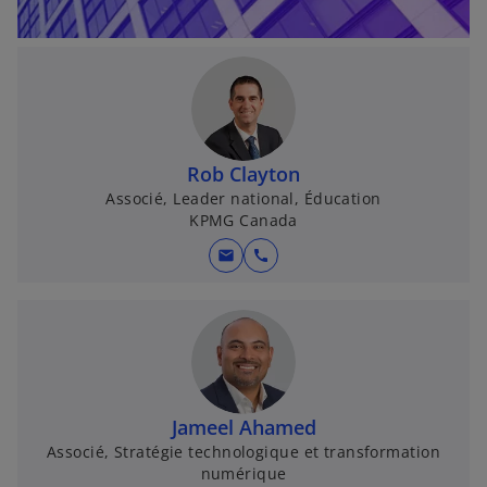
l
e
t
Rob Clayton
Associé, Leader national, Éducation
KPMG Canada
mail
call
Jameel Ahamed
Associé, Stratégie technologique et transformation
numérique