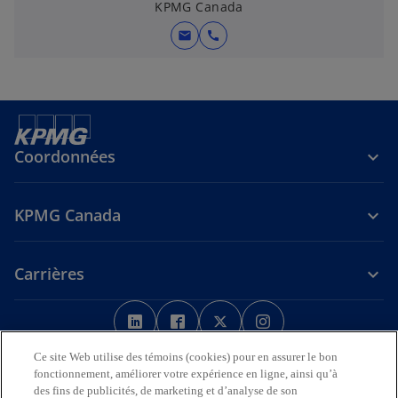
KPMG Canada
mail
call
Coordonnées
KPMG Canada
Carrières
s
s
s
s
’
’
’
’
Avis juridique
Confidentialité
o
o
Accessibilité
o
o
Aide
Ce site Web utilise des témoins (cookies) pour en assurer le bon
u
u
u
u
fonctionnement, améliorer votre expérience en ligne, ainsi qu’à
Nous reconnaissons en toute déférence que les bureaux de KPMG
des fins de publicités, de marketing et d’analyse de son
v
v
v
v