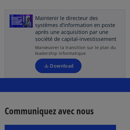
v
r
Maintenir le directeur des
e
systèmes d’information en poste
d
après une acquisition par une
a
société de capital-investissement
n
Manœuvrer la transition sur le plan du
s
leadership informatique
u
n
Download
n
o
s
u
’
v
o
e
u
l
v
Communiquez avec nous
o
r
n
e
g
d