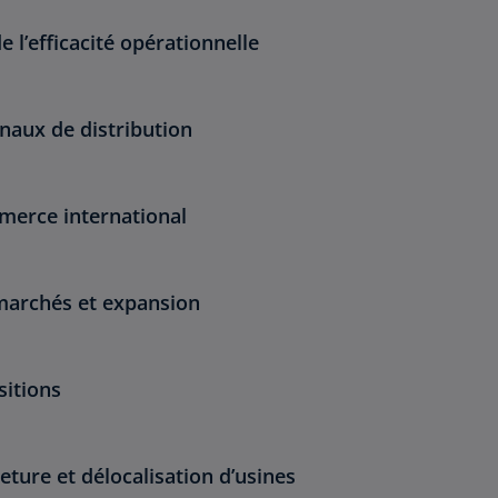
 l’efficacité opérationnelle
naux de distribution
erce international
marchés et expansion
sitions
ture et délocalisation d’usines