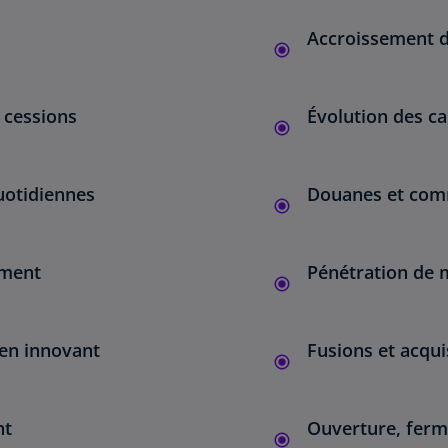
Accroissement de
e cessions
Évolution des ca
quotidiennes
Douanes et comm
ement
Pénétration de 
 en innovant
Fusions et acqui
nt
Ouverture, ferme