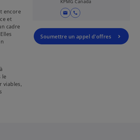
KPMG Canada
nt encore
mail
call
ce et
un cadre
Elles
Soumettre un appel d'offres
en
c
 à
 le
 viables,
s