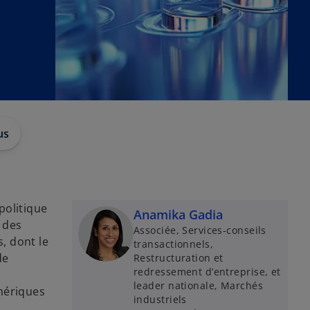
us
politique
Anamika Gadia
t des
Associée, Services-conseils
, dont le
transactionnels,
de
Restructuration et
redressement d’entreprise, et
leader nationale, Marchés
mériques
industriels