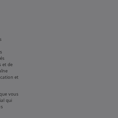
s
s
tés
 et de
aîne
cation et
 que vous
al qui
us