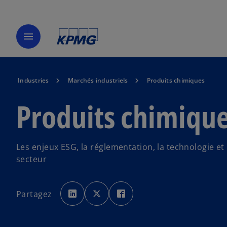
menu
Industries
Marchés industriels
Produits chimiques
Produits chimiqu
Les enjeux ESG, la réglementation, la technologie et 
secteur
s
s
s
’
’
’
Partagez
o
o
o
u
u
u
v
v
v
r
r
r
e
e
e
d
d
d