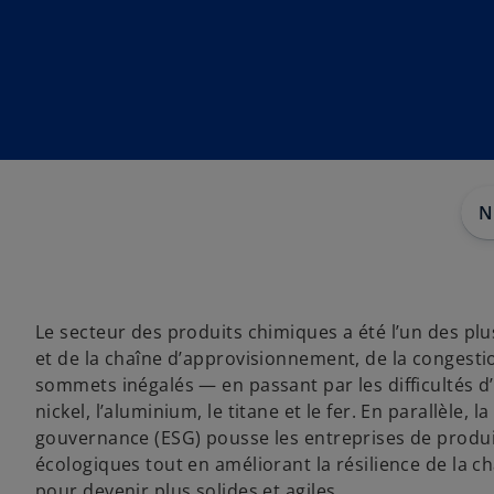
a
a
a
n
n
n
s
s
s
u
u
u
n
n
n
n
n
n
o
o
o
u
u
u
v
v
v
e
e
e
l
l
l
o
o
o
n
n
n
g
g
g
l
l
l
e
e
e
N
t
t
t
Le secteur des produits chimiques a été l’un des pl
et de la chaîne d’approvisionnement, de la congestio
sommets inégalés — en passant par les difficultés 
nickel, l’aluminium, le titane et le fer. En parallèle
gouvernance (ESG) pousse les entreprises de produit
écologiques tout en améliorant la résilience de la 
pour devenir plus solides et agiles.