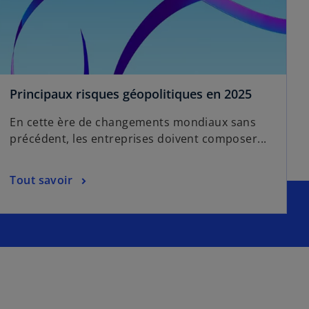
s
Principaux risques géopolitiques en 2025
’
En cette ère de changements mondiaux sans
o
précédent, les entreprises doivent composer...
u
v
r
s
Tout savoir
e
’
d
o
a
u
n
v
s
r
u
e
n
d
n