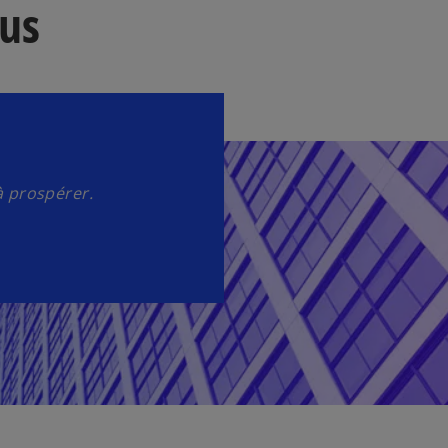
us
à prospérer.