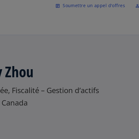
Skip to main content
Soumettre un appel d'offres
article
perm_ident
ly Zhou
ée, Fiscalité – Gestion d’actifs
 Canada