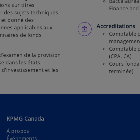
Baccalauréat
ons sur titres
Finance and
r des sujets techniques
x et donné des
Accréditations
ennes applicables aux
Comptable p
onnaires de fonds
management 
Comptable p
 d’examen de la provision
(CPA, CA)
se dans les états
Cours fonda
 d’investissement et les
terminée)
KPMG Canada
À propos
Événements