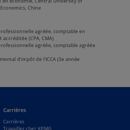
 en économie, Central University of
 Economics, Chine
rofessionnelle agréée, comptable en
accréditée (CPA, CMA)
rofessionnelle agréée, comptable agréée
mental d’impôt de l’ICCA (3e année
Carrières
Carrières
Travailler chez KPMG