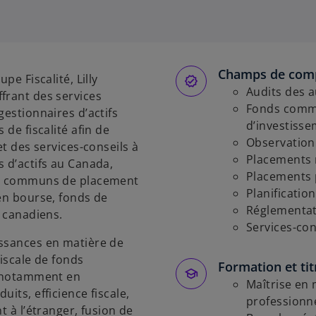
Champs de com
pe Fiscalité, Lilly
Audits des a
frant des services
Fonds commu
gestionnaires d’actifs
d’investisse
 de fiscalité afin de
Observation 
et des services-conseils à
Placements 
s d’actifs au Canada,
Placements 
nds communs de placement
Planification
 en bourse, fonds de
Réglementati
fs canadiens.
Services-con
issances en matière de
fiscale de fonds
Formation et tit
, notamment en
Maîtrise en
its, efficience fiscale,
professionn
t à l’étranger, fusion de