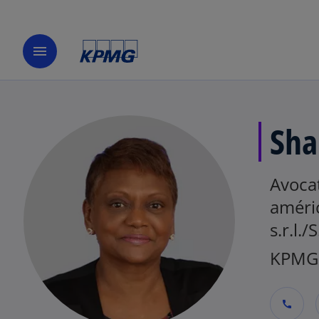
menu
Sh
Avocat
améri
s.r.l./
KPMG
call