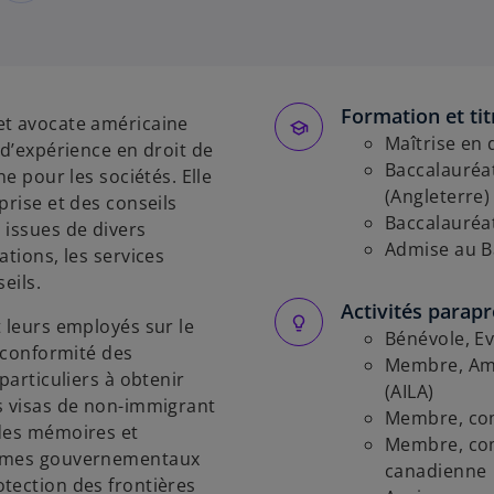
Formation et tit
et avocate américaine
Maîtrise en 
 d’expérience en droit de
Baccalauréat
ine pour les sociétés.
Elle
(Angleterre)
prise et des conseils
Baccalauréat
 issues de divers
Admise au Ba
ations, les services
eils.
Activités parap
t leurs employés sur le
Bénévole, E
a conformité des
Membre, Ame
particuliers à obtenir
(AILA)
s visas de non-immigrant
Membre, comi
 des mémoires et
Membre, comi
nismes gouvernementaux
canadienne
tection des frontières