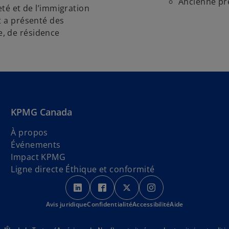
Ancienne pré
eté et de l’immigration
t a présenté des
, de résidence
KPMG Canada
À propos
Événements
Impact KPMG
Ligne directe Éthique et conformité
s
s
s
s
’
’
’
’
Avis juridique
Confidentialité
o
o
Accessibilité
o
o
Aide
u
u
u
u