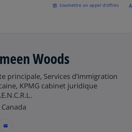
Skip to main content
Soumettre un appel d'offres
article
perm_ident
ameen Woods
e principale, Services d’immigration
caine, KPMG cabinet juridique
S.E.N.C.R.L.
 Canada
mail