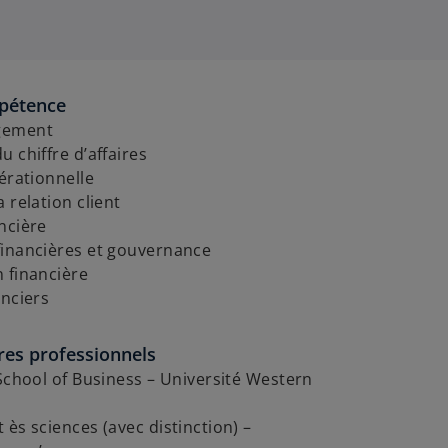
pétence
gement
u chiffre d’affaires
pérationnelle
 relation client
ncière
financières et gouvernance
 financière
anciers
res professionnels
 School of Business – Université Western
 ès sciences (avec distinction) –