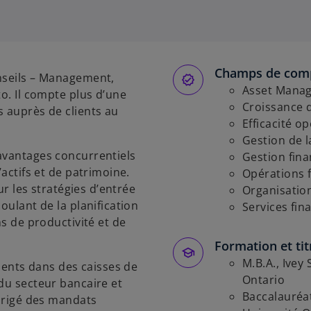
Champs de com
onseils – Management,
Asset Mana
to. Il compte plus d’une
Croissance d
s auprès de clients au
Efficacité o
Gestion de la
avantages concurrentiels
Gestion fina
’actifs et de patrimoine.
Opérations 
sur les stratégies d’entrée
Organisation
oulant de la planification
Services fin
ns de productivité et de
Formation et tit
M.B.A., Ivey
lients dans des caisses de
Ontario
 du secteur bancaire et
Baccalauréat
dirigé des mandats