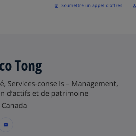
Skip to main content
Soumettre un appel d'offres
article
perm_ident
co Tong
é, Services-conseils – Management,
n d’actifs et de patrimoine
 Canada
mail