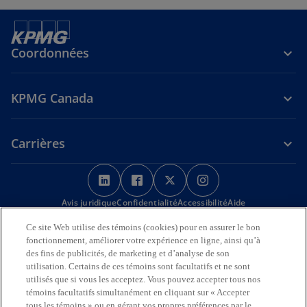
Coordonnées
KPMG Canada
Carrières
s
s
s
s
’
’
’
’
Avis juridique
Confidentialité
o
o
Accessibilité
o
o
Aide
u
u
u
u
Ce site Web utilise des témoins (cookies) pour en assurer le bon
Nous reconnaissons en toute déférence que les bureaux de KPMG
v
v
v
v
fonctionnement, améliorer votre expérience en ligne, ainsi qu’à
sur l’Île de la Tortue (Amérique du Nord) sont situés sur les
r
r
r
r
des fins de publicités, de marketing et d’analyse de son
territoires traditionnels, visés par traité et non cédés des Premières
utilisation. Certains de ces témoins sont facultatifs et ne sont
Nations, des Inuits et des Métis.
e
e
e
e
utilisés que si vous les acceptez. Vous pouvez accepter tous nos
d
d
d
d
© 2026 KPMG s.r.l./S.E.N.C.R.L., société à responsabilité limitée de
témoins facultatifs simultanément en cliquant sur « Accepter
a
a
a
a
l’Ontario et cabinet membre de l’organisation mondiale KPMG de
tous les témoins » ou en gérant vos propres préférences par le