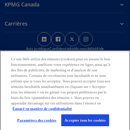
KPMG Canada
Carrières
s
s
s
s
’
’
’
’
Avis juridique
Confidentialité
o
o
Accessibilité
o
o
Aide
u
u
u
u
Ce site Web utilise des témoins (cookies) pour en assurer le bon
Nous reconnaissons en toute déférence que les bureaux de KPMG
v
v
v
v
fonctionnement, améliorer votre expérience en ligne, ainsi qu’à
sur l’Île de la Tortue (Amérique du Nord) sont situés sur les
r
r
r
r
des fins de publicités, de marketing et d’analyse de son
territoires traditionnels, visés par traité et non cédés des Premières
utilisation. Certains de ces témoins sont facultatifs et ne sont
Nations, des Inuits et des Métis.
e
e
e
e
utilisés que si vous les acceptez. Vous pouvez accepter tous nos
d
d
d
d
© 2026 KPMG s.r.l./S.E.N.C.R.L., société à responsabilité limitée de
témoins facultatifs simultanément en cliquant sur « Accepter
a
a
a
a
l’Ontario et cabinet membre de l’organisation mondiale KPMG de
tous les témoins » ou en gérant vos propres préférences par le
cabinets indépendants affiliés à KPMG International Limited, société
n
n
n
n
biais du lien «paramètres des témoins ». Vous pouvez en
de droit anglais à responsabilité limitée par garantie. Tous droits
apprendre davantage sur ces utilisations dans l’énoncé en
s
s
s
s
réservés.
Énoncé en matière de confidentialité
u
u
u
u
Pour en savoir plus sur la structure de l’organisation mondiale KPMG,
n
n
n
n
Paramètres des cookies
Accepter tous les cookies
s
visitez
https://kpmg.com/governance
(en anglais).
n
n
n
n
’