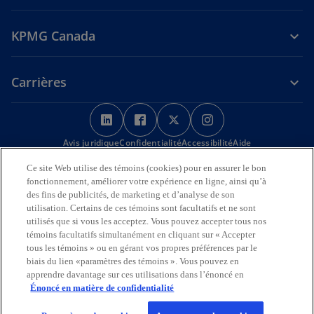
KPMG Canada
Carrières
s
s
s
s
’
’
’
’
Avis juridique
Confidentialité
o
o
Accessibilité
o
o
Aide
u
u
u
u
Ce site Web utilise des témoins (cookies) pour en assurer le bon
Nous reconnaissons en toute déférence que les bureaux de KPMG
v
v
v
v
fonctionnement, améliorer votre expérience en ligne, ainsi qu’à
sur l’Île de la Tortue (Amérique du Nord) sont situés sur les
r
r
r
r
des fins de publicités, de marketing et d’analyse de son
territoires traditionnels, visés par traité et non cédés des Premières
utilisation. Certains de ces témoins sont facultatifs et ne sont
Nations, des Inuits et des Métis.
e
e
e
e
utilisés que si vous les acceptez. Vous pouvez accepter tous nos
d
d
d
d
© 2026 KPMG s.r.l./S.E.N.C.R.L., société à responsabilité limitée de
témoins facultatifs simultanément en cliquant sur « Accepter
a
a
a
a
l’Ontario et cabinet membre de l’organisation mondiale KPMG de
tous les témoins » ou en gérant vos propres préférences par le
cabinets indépendants affiliés à KPMG International Limited, société
n
n
n
n
biais du lien «paramètres des témoins ». Vous pouvez en
de droit anglais à responsabilité limitée par garantie. Tous droits
apprendre davantage sur ces utilisations dans l’énoncé en
s
s
s
s
réservés.
Énoncé en matière de confidentialité
u
u
u
u
Pour en savoir plus sur la structure de l’organisation mondiale KPMG,
n
n
n
n