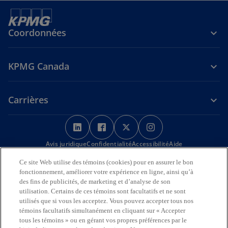
Coordonnées
KPMG Canada
Carrières
s
s
s
s
’
’
’
’
Avis juridique
Confidentialité
o
o
Accessibilité
o
o
Aide
u
u
u
u
Ce site Web utilise des témoins (cookies) pour en assurer le bon
Nous reconnaissons en toute déférence que les bureaux de KPMG
v
v
v
v
fonctionnement, améliorer votre expérience en ligne, ainsi qu’à
sur l’Île de la Tortue (Amérique du Nord) sont situés sur les
r
r
r
r
des fins de publicités, de marketing et d’analyse de son
territoires traditionnels, visés par traité et non cédés des Premières
utilisation. Certains de ces témoins sont facultatifs et ne sont
Nations, des Inuits et des Métis.
e
e
e
e
utilisés que si vous les acceptez. Vous pouvez accepter tous nos
d
d
d
d
© 2026 KPMG s.r.l./S.E.N.C.R.L., société à responsabilité limitée de
témoins facultatifs simultanément en cliquant sur « Accepter
a
a
a
a
l’Ontario et cabinet membre de l’organisation mondiale KPMG de
tous les témoins » ou en gérant vos propres préférences par le