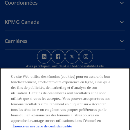
Coordonnées
KPMG Canada
Carrières
s
s
s
s
’
’
’
’
Avis juridique
Confidentialité
o
o
Accessibilité
o
o
Aide
u
u
u
u
Ce site Web utilise des témoins (cookies) pour en assurer le bon
Nous reconnaissons en toute déférence que les bureaux de KPMG
v
v
v
v
fonctionnement, améliorer votre expérience en ligne, ainsi qu’à
sur l’Île de la Tortue (Amérique du Nord) sont situés sur les
r
r
r
r
des fins de publicités, de marketing et d’analyse de son
territoires traditionnels, visés par traité et non cédés des Premières
utilisation. Certains de ces témoins sont facultatifs et ne sont
Nations, des Inuits et des Métis.
e
e
e
e
utilisés que si vous les acceptez. Vous pouvez accepter tous nos
d
d
d
d
© 2026 KPMG s.r.l./S.E.N.C.R.L., société à responsabilité limitée de
témoins facultatifs simultanément en cliquant sur « Accepter
a
a
a
a
l’Ontario et cabinet membre de l’organisation mondiale KPMG de
tous les témoins » ou en gérant vos propres préférences par le
cabinets indépendants affiliés à KPMG International Limited, société
n
n
n
n
biais du lien «paramètres des témoins ». Vous pouvez en
de droit anglais à responsabilité limitée par garantie. Tous droits
apprendre davantage sur ces utilisations dans l’énoncé en
s
s
s
s
réservés.
Énoncé en matière de confidentialité
u
u
u
u